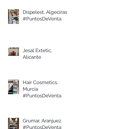
Dispelest, Algeciras
#PuntosDeVenta
Jesal Extetic,
Alicante
Hair Cosmetics,
Murcia
#PuntosDeVenta
Grumar, Aranjuez
#PuntosDeVenta