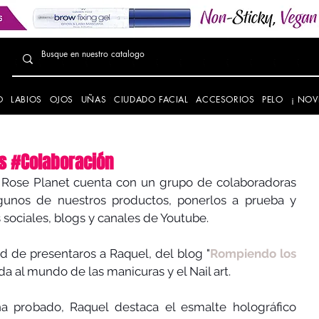
O
LABIOS
OJOS
UÑAS
CIUDADO FACIAL
ACCESORIOS
PELO
¡ NOV
s #Colaboración
Rose Planet cuenta con un grupo de colaboradoras 
gunos de nuestros productos, ponerlos a prueba y 
 sociales, blogs y canales de Youtube.
 de presentaros a Raquel, del blog "
Rompiendo los 
da al mundo de las manicuras y el Nail art. 
a probado, Raquel destaca el esmalte holográfico 