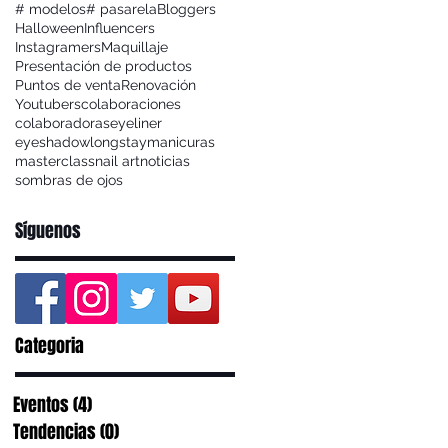
# modelos
# pasarela
Bloggers
Halloween
Influencers
Instagramers
Maquillaje
Presentación de productos
Puntos de venta
Renovación
Youtubers
colaboraciones
colaboradoras
eyeliner
eyeshadow
longstay
manicuras
masterclass
nail art
noticias
sombras de ojos
Síguenos
Categoria
Eventos
(4)
4 entradas
Tendencias
(0)
0 entradas