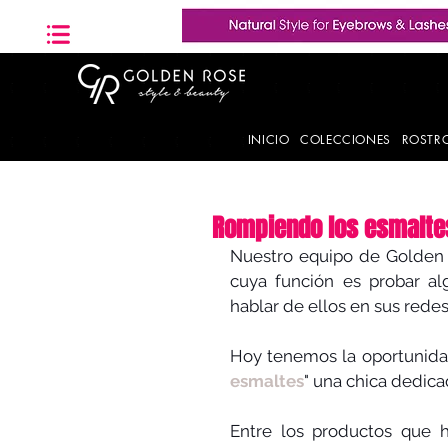
INICIO
COLECCIONES
ROSTR
Rompiendo los esmalte
Nuestro equipo de Golden 
cuya función es probar al
hablar de ellos en sus redes
Hoy tenemos la oportunidad
esmaltes
" una chica dedica
Entre los productos que h