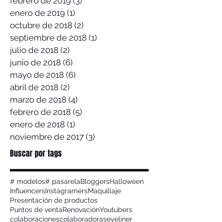
febrero de 2019
(3)
3 entradas
enero de 2019
(1)
1 entrada
octubre de 2018
(2)
2 entradas
septiembre de 2018
(1)
1 entrada
julio de 2018
(2)
2 entradas
junio de 2018
(6)
6 entradas
mayo de 2018
(6)
6 entradas
abril de 2018
(2)
2 entradas
marzo de 2018
(4)
4 entradas
febrero de 2018
(5)
5 entradas
enero de 2018
(1)
1 entrada
noviembre de 2017
(3)
3 entradas
Buscar por tags
# modelos
# pasarela
Bloggers
Halloween
Influencers
Instagramers
Maquillaje
Presentación de productos
Puntos de venta
Renovación
Youtubers
colaboraciones
colaboradoras
eyeliner