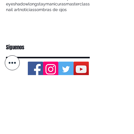
eyeshadow
longstay
manicuras
masterclass
nail art
noticias
sombras de ojos
Síguenos
Categoria
Eventos
(4)
4 entradas
Tendencias
(0)
0 entradas
Tendencias Make-Up
(0)
0 entradas
Maquillaje
(4)
4 entradas
Noticias
(1)
1 entrada