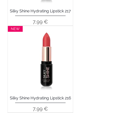
Silky Shine Hydrating Lipstick 217
Precio
7,99 €
NEW
Silky Shine Hydrating Lipstick 216
Precio
7,99 €