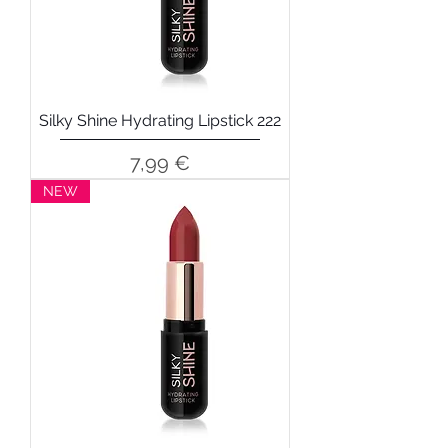
Silky Shine Hydrating Lipstick 222
Precio
7,99 €
NEW