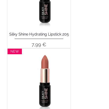
Silky Shine Hydrating Lipstick 205
Precio
7,99 €
NEW