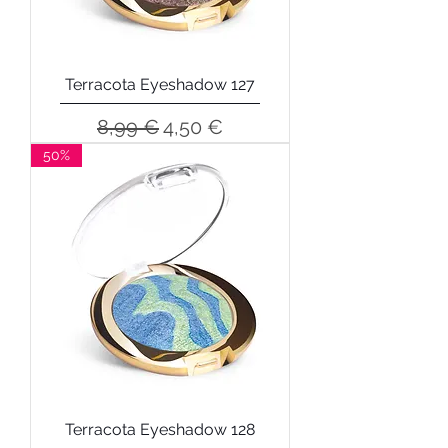
Terracota Eyeshadow 127
Precio
Precio de oferta
8,99 €
4,50 €
50%
Terracota Eyeshadow 128