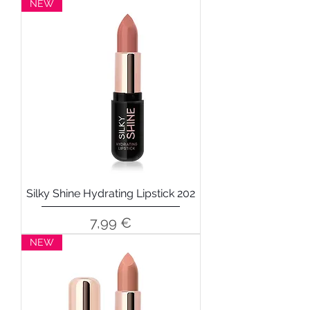
NEW
Silky Shine Hydrating Lipstick 202
Precio
7,99 €
NEW