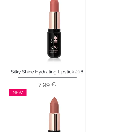
Silky Shine Hydrating Lipstick 206
Precio
7,99 €
NEW