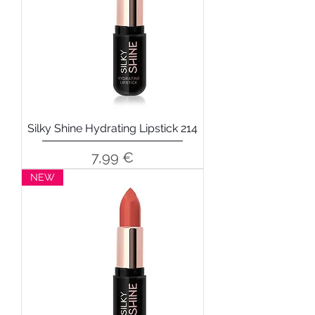
Silky Shine Hydrating Lipstick 214
Precio
7,99 €
NEW