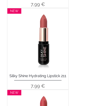
Precio
7,99 €
NEW
Silky Shine Hydrating Lipstick 211
Precio
7,99 €
NEW