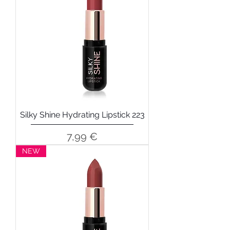
Silky Shine Hydrating Lipstick 223
Precio
7,99 €
NEW