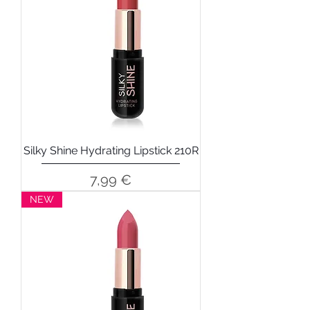
Silky Shine Hydrating Lipstick 210R
Precio
7,99 €
NEW