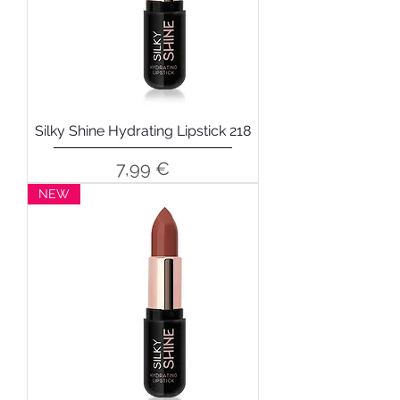
Silky Shine Hydrating Lipstick 218
Precio
7,99 €
NEW