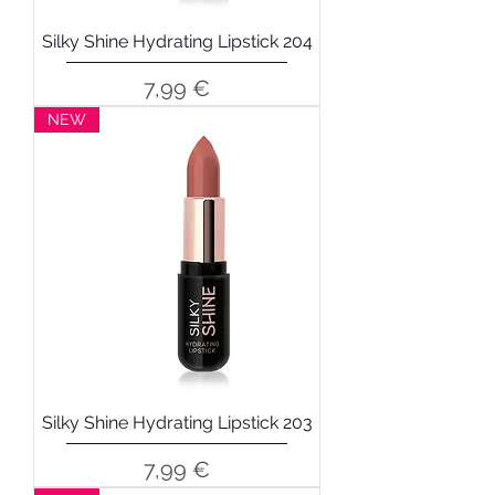
Silky Shine Hydrating Lipstick 204
Precio
7,99 €
NEW
Silky Shine Hydrating Lipstick 203
Precio
7,99 €