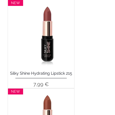
NEW
Silky Shine Hydrating Lipstick 215
Precio
7,99 €
NEW