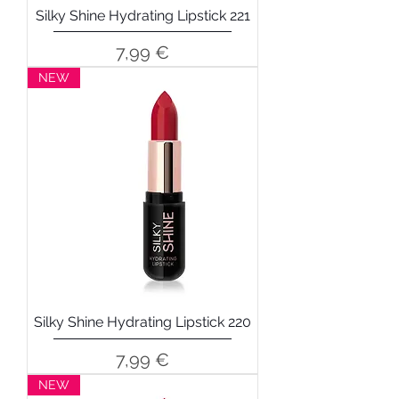
Silky Shine Hydrating Lipstick 221
Precio
7,99 €
NEW
Silky Shine Hydrating Lipstick 220
Precio
7,99 €
NEW