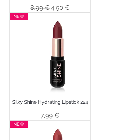
Precio
Precio de oferta
8,99 €
4,50 €
NEW
Silky Shine Hydrating Lipstick 224
Precio
7,99 €
NEW