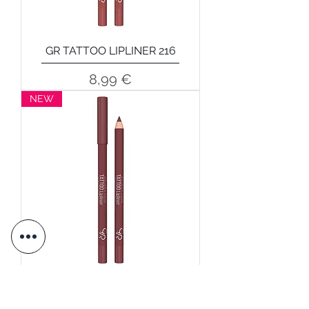
GR TATTOO LIPLINER 216
Precio
8,99 €
NEW
GR TATTOO LIPLINER 215