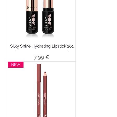
Silky Shine Hydrating Lipstick 201
Precio
7,99 €
NEW