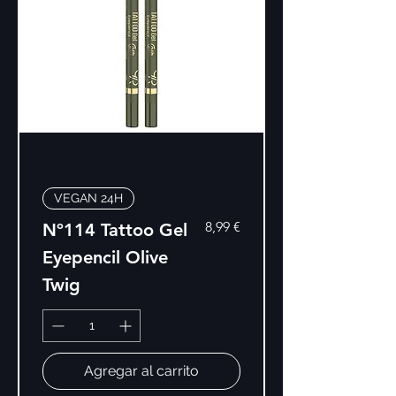
VEGAN 24H
Precio
8,99 €
Nº114 Tattoo Gel
Eyepencil Olive
Twig
Agregar al carrito