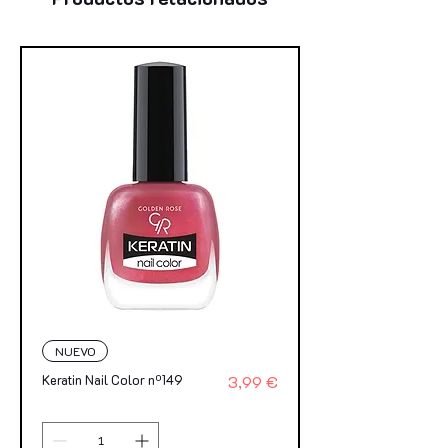
NUEVO
Precio
Keratin Nail Color nº149
3,99 €