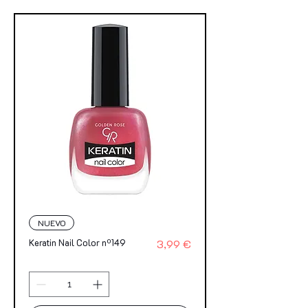
NUEVO
Precio
Keratin Nail Color nº149
3,99 €