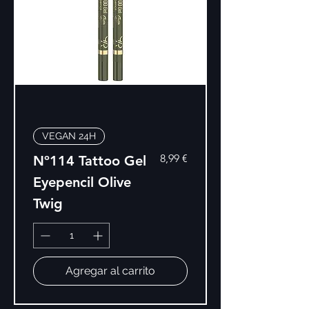
VEGAN 24H
Precio
8,99 €
Nº114 Tattoo Gel
Eyepencil Olive
Twig
Agregar al carrito