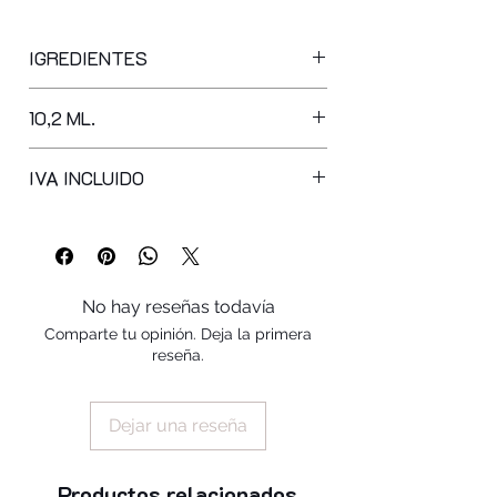
IGREDIENTES
butyl acetate, ethyl acetate, acrylates
10,2 ML.
copolymer, nitrocellulose, acetyl
tributyl citrate, adipic acid/neopentyl
glycol/trimellitic anhydride copolymer,
IVA INCLUIDO
isopropyl alcohol, etocrylene,
trimethylpentanediyl dibenzoate, ci
60725
No hay reseñas todavía
Comparte tu opinión. Deja la primera
reseña.
Dejar una reseña
Productos relacionados