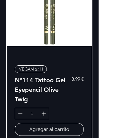
VEGAN 24H
Precio
8,99 €
Nº114 Tattoo Gel
Eyepencil Olive
Twig
Agregar al carrito