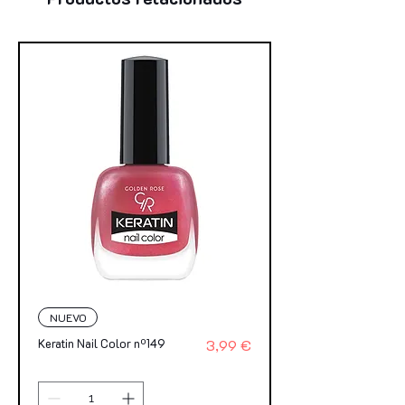
NUEVO
Precio
Keratin Nail Color nº149
3,99 €