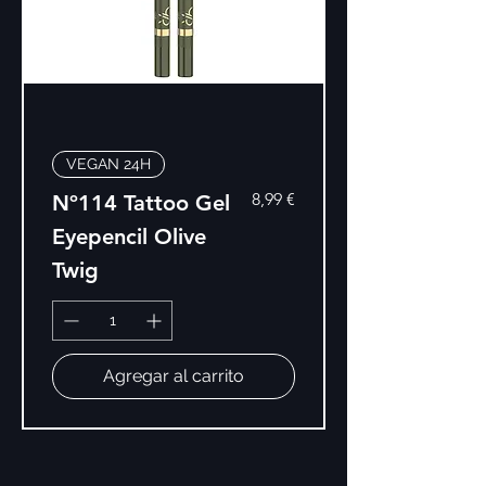
VEGAN 24H
Precio
8,99 €
Nº114 Tattoo Gel
Eyepencil Olive
Twig
Agregar al carrito