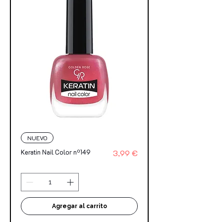
NUEVO
Precio
Keratin Nail Color nº149
3,99 €
Agregar al carrito