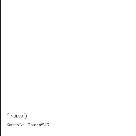
NUEVO
Keratin Nail Color nº149