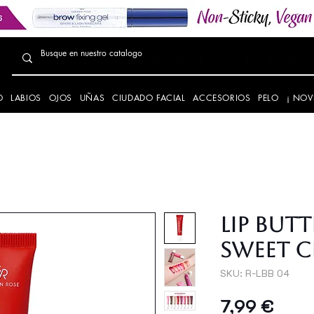
O
LABIOS
OJOS
UÑAS
CIUDADO FACIAL
ACCESORIOS
PELO
¡ NOV
LIP BUTT
SWEET C
SKU: R-LBB 04
Preci
7,99 €