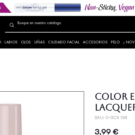
O
LABIOS
OJOS
UÑAS
CIUDADO FACIAL
ACCESORIOS
PELO
¡ NOV
Color E
Lacquer
SKU: O-GCX 138
Prec
3,99 €