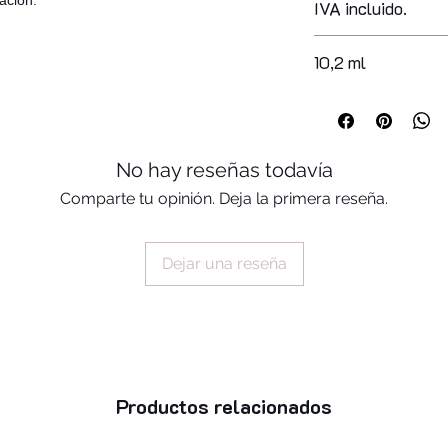
racion.
IVA incluido.
acid/neopentyl glyc
copolymer, acetyl tr
acrylates copolymer
10,2 ml
styrene/acrylates c
silica, benzophenon
dibenzoate, polyviny
No hay reseñas todavía
Comparte tu opinión. Deja la primera reseña.
Dejar una reseña
Productos relacionados