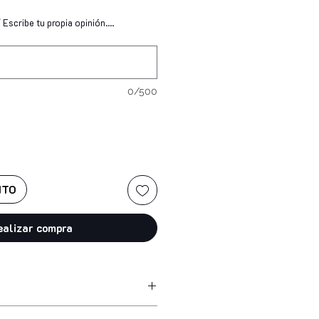
Escribe tu propia opinión....
0/500
ITO
ealizar compra
 acetate, nitrocellulose, adipic