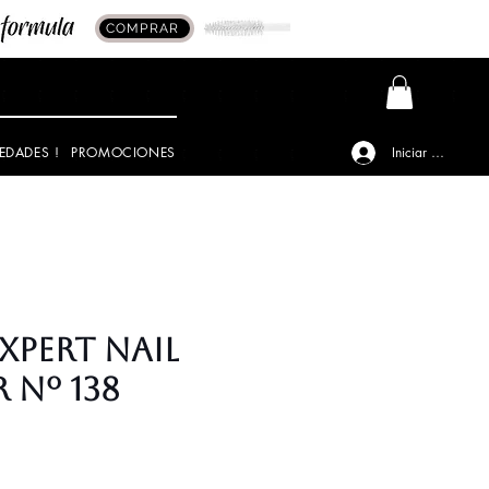
COMPRAR
EDADES !
PROMOCIONES
Iniciar sesión
xpert Nail
 Nº 138
io