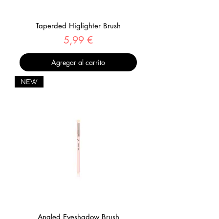
Taperded Higlighter Brush
Precio
5,99 €
Agregar al carrito
NEW
Angled Eyeshadow Brush