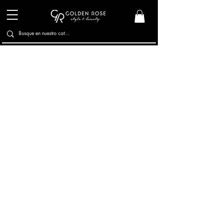
Cubre Canas
Brochas de Maquillaje
Esponjas de maquillaje
Limpiador de Brochas
Pestañas Postizas
Discos de Algodón
Sacapunta