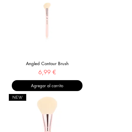
Angled Contour Brush
Precio
6,99 €
Agregar al carrito
NEW