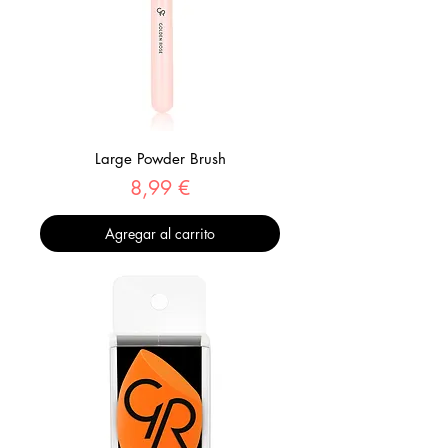
Large Powder Brush
Precio
8,99 €
Agregar al carrito