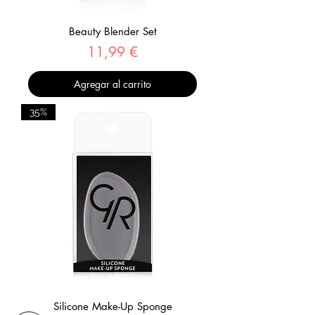
Beauty Blender Set
Precio
11,99 €
Agregar al carrito
35%
Silicone Make-Up Sponge