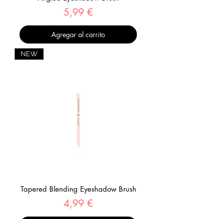
Precio
5,99 €
Agregar al carrito
NEW
Tapered Blending Eyeshadow Brush
Precio
4,99 €