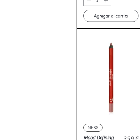
Agregar al carrito
Vista rápida
NEW
Precio
Mood Defining
3,99 €