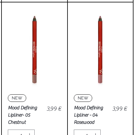
Vista rápida
Vista rápida
NEW
NEW
Precio
Precio
Mood Defining
3,99 €
Mood Defining
3,99 €
Lipliner- 05
Lipliner - 04
Chestnut
Rosewood