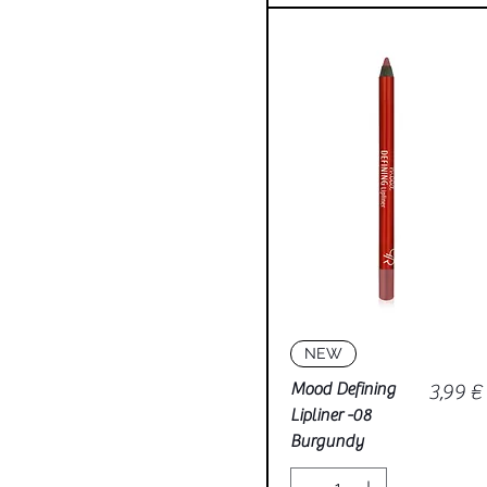
Vista rápida
NEW
Precio
Mood Defining
3,99 €
Lipliner -08
Burgundy