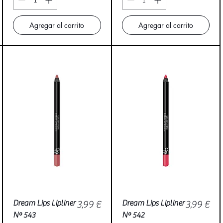
Agregar al carrito
Agregar al carrito
Vista rápida
Vista rápida
Precio
Precio
Dream Lips Lipliner
3,99 €
Dream Lips Lipliner
3,99 €
Nº 543
Nº 542