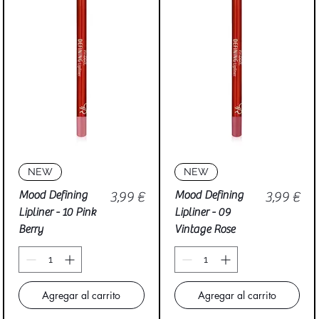
Vista rápida
Vista rápida
NEW
NEW
Precio
Precio
Mood Defining
3,99 €
Mood Defining
3,99 €
Lipliner - 10 Pink
Lipliner - 09
Berry
Vintage Rose
Agregar al carrito
Agregar al carrito