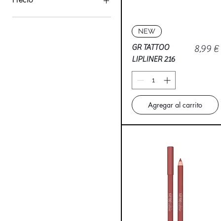
Vista rápida
3 €
9 €
NEW
Precio
GR TATTOO
8,99 €
LIPLINER 216
Agregar al carrito