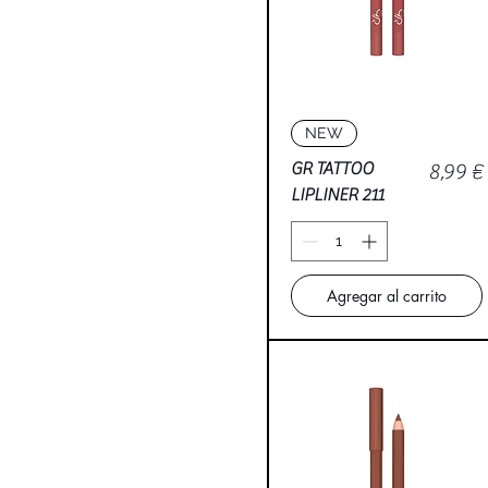
Vista rápida
NEW
Precio
GR TATTOO
8,99 €
LIPLINER 211
Agregar al carrito