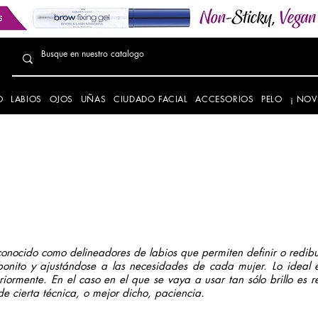
O
LABIOS
OJOS
UÑAS
CIUDADO FACIAL
ACCESORIOS
PELO
¡ NOV
Protectores labiales
Lapices de Labios
conocido como delineadores de labios que permiten definir o redibu
ito y ajustándose a las necesidades de cada mujer. Lo ideal es 
riormente. En el caso en el que se vaya a usar tan sólo brillo es
de cierta técnica, o mejor dicho, paciencia.