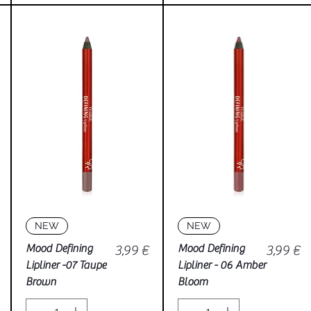
Vista rápida
Vista rápida
NEW
NEW
Precio
Precio
Mood Defining
3,99 €
Mood Defining
3,99 €
Lipliner -07 Taupe
Lipliner - 06 Amber
Brown
Bloom