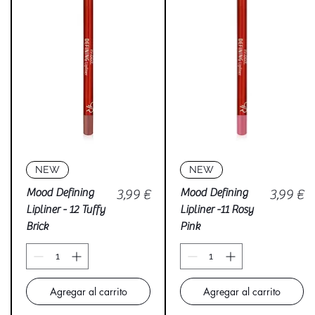
Vista rápida
Vista rápida
NEW
NEW
Precio
Precio
Mood Defining
3,99 €
Mood Defining
3,99 €
Lipliner - 12 Tuffy
Lipliner -11 Rosy
Brick
Pink
Agregar al carrito
Agregar al carrito