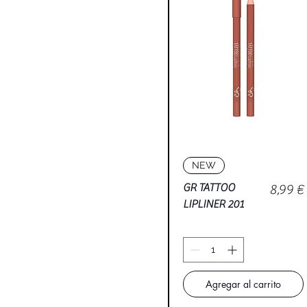
Vista rápida
NEW
Precio
GR TATTOO
8,99 €
LIPLINER 201
Agregar al carrito