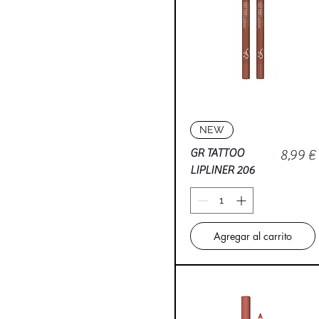
Vista rápida
NEW
Precio
GR TATTOO
8,99 €
LIPLINER 206
Agregar al carrito