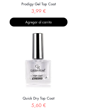
Prodigy Gel Top Coat
Precio
3,99 €
Agregar al carrito
Quick Dry Top Coat
Precio
5,60 €