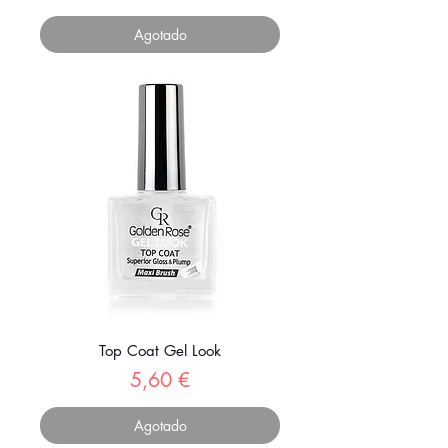
Agotado
Top Coat Gel Look
Precio
5,60 €
Agotado