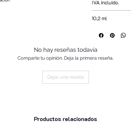
racion.
IVA incluido.
acid/neopentyl glyc
copolymer, acetyl tr
acrylates copolymer
10,2 ml
styrene/acrylates c
silica, benzophenon
dibenzoate, polyviny
No hay reseñas todavía
Comparte tu opinión. Deja la primera reseña.
Dejar una reseña
Productos relacionados