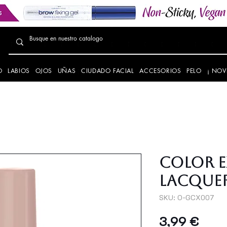
O
LABIOS
OJOS
UÑAS
CIUDADO FACIAL
ACCESORIOS
PELO
¡ NOV
Color E
Lacquer
SKU: O-GCX007
Prec
3,99 €