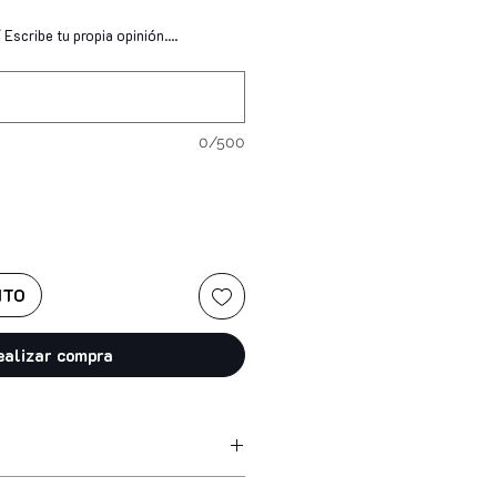
Escribe tu propia opinión....
0/500
ITO
ealizar compra
 acetate, nitrocellulose, adipic