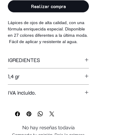
Realizar compra
Lápices de ojos de alta calidad, con una
fórmula enriquecida especial. Disponible
en 27 colores diferentes a la última moda.
Fácil de aplicar y resistente al agua.
IGREDIENTES
ppg-3 hydrogenated castor oil,
1,4 gr
synthetic wax, hydrogenated
microcrystalline wax, caprylic/capric
triglyceride, myristyl myristate,
IVA incluido.
isododecane, euphorbia cerifera cera,
copernicia cerifera cera,
octyldodecanol, glyceryl ricinoleate,
vp/hexadecene copolymer, synthetic
beeswax, hydrogenated cottonseed oil,
No hay reseñas todavía
dimethicone, silica, phenoxyethanol,
Comparte tu opinión. Deja la primera