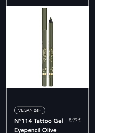
VEGAN 24H
Precio
8,99 €
Nº114 Tattoo Gel
Eyepencil Olive