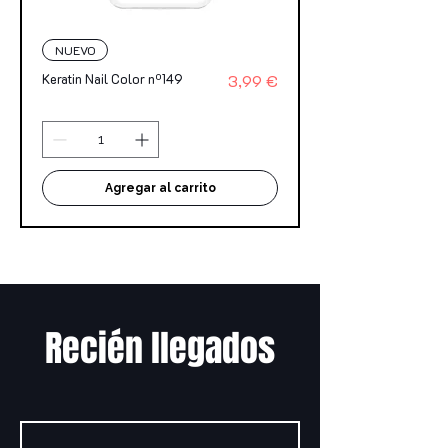
NUEVO
Precio
Keratin Nail Color nº149
3,99 €
Agregar al carrito
Recién llegados