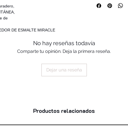
styrene/acrylates c
duradero,
trimellitic, anhydri
ANTÁNEA,
benzophenone-1, dia
te de
silica, stearalkoniu
dibenzoate, tin oxid
ECEDOR DE ESMALTE MIRACLE
(+/-): mica, ci 778
(nano), ci 15850, ci
No hay reseñas todavía
77510, ci 77000, ci
74260, ci 75470
Comparte tu opinión. Deja la primera reseña.
Dejar una reseña
Productos relacionados