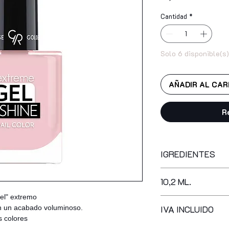
Cantidad
*
Solo 6 disponible(s)
AÑADIR AL CAR
R
IGREDIENTES
butyl acetate, ethyl
10,2 ML.
tributyl citrate, iso
acid/neopentyl glyc
gel" extremo
copolymer, stearalk
con un acabado voluminoso.
IVA INCLUIDO
copolymer, syntheti
s colores