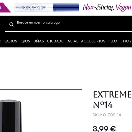
O
LABIOS
OJOS
UÑAS
CIUDADO FACIAL
ACCESORIOS
PELO
¡ NOV
EXTREME
Nº14
SKU: O-EGS-14
Prec
3,99 €