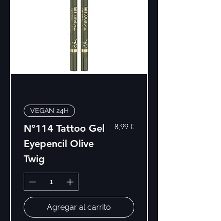
VEGAN 24H
Precio
8,99 €
Nº114 Tattoo Gel
Eyepencil Olive
Twig
Agregar al carrito