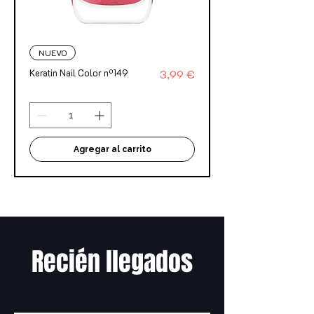
NUEVO
Precio
Keratin Nail Color nº149
3,99 €
Agregar al carrito
Recién llegados