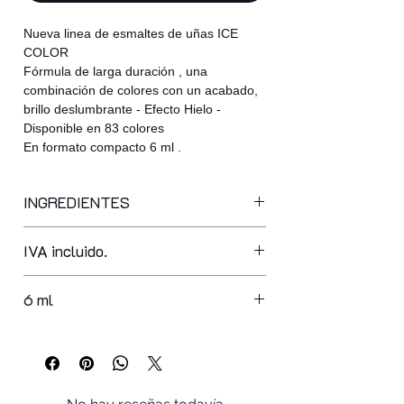
Nueva linea de esmaltes de uñas ICE
COLOR
Fórmula de larga duración , una
combinación de colores con un acabado,
brillo deslumbrante - Efecto Hielo -
Disponible en 83 colores
En formato compacto 6 ml .
INGREDIENTES
ethyl acetate, butyl acetate,
IVA incluido.
nitrocellulose, acetyl triethyl citrate,
phthalic anhydride/trimellitic,
nhydride/glycols copolymerisopropyl
6 ml
alcohol, polyethylene terephthalate,
silica, adipic acid/fumaric,
acid/tricyclodecane dimethanol
copolymer, polybutylene terephthalate,
acrylates copolymer, ethylene/va