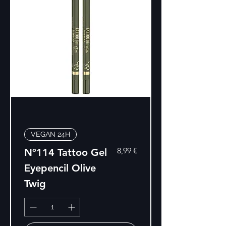
VEGAN 24H
Precio
8,99 €
Nº114 Tattoo Gel
Eyepencil Olive
Twig