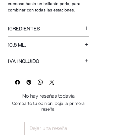
cremoso hasta un brillante perla, para
combinar con todas las estaciones.
IGREDIENTES
BUTYL ACETATE, ETHYL ACETATE,
10,5 ML.
NITROCELLULOSE, ACETYL TRIBUTYL
CITRATE, ADIPIC ACID/NEOPENTYL
GLYCOL/TRIMELLITIC ANHYDRIDE
IVA INCLUIDO
COPOLYMER, ISOPROPYL ALCOHOL,
ACRYLATES COPOLYMER,
STEARALKONIUM BENTONITE,
SYNTHETIC FLUORPHLOGOPITE,
PHTHALIC ANHYDRIDE / TRIMELLITIC
No hay reseñas todavía
ANHYDRIDE / GLYCOLS COPOLYMER,
Comparte tu opinión. Deja la primera
BENZOPHENONE-1, SILICA, N-BUTYL
reseña.
ALCOHOL, DIACETONE ALCOHOL,
STYRENE/ACRYLATES COPOLYMER,
STEARALKONIUM HECTORITE,
Dejar una reseña
PHOSPHORIC ACID, POLYVINYL