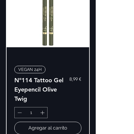
VEGAN 24H
Precio
8,99 €
Nº114 Tattoo Gel
Eyepencil Olive
Twig
Agregar al carrito