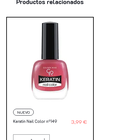
Productos relacionados
NUEVO
Precio
Keratin Nail Color nº149
3,99 €