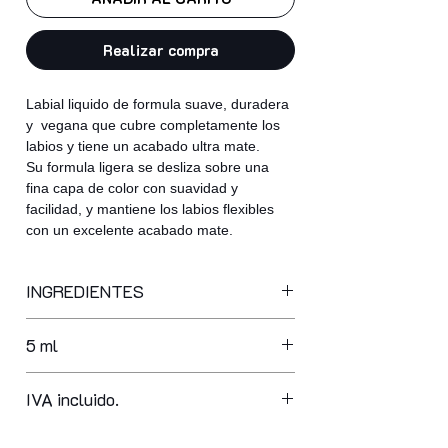
Realizar compra
Labial liquido de formula suave, duradera
y vegana que cubre completamente los
labios y tiene un acabado ultra mate.
Su formula ligera se desliza sobre una
fina capa de color con suavidad y
facilidad, y mantiene los labios flexibles
con un excelente acabado mate.
INGREDIENTES
isododecane, dimethicone,
5 ml
trimethylsiloxysilicate, polybutene,
isocetyl stearate, isohexadecane,
kaolin, disteardimonium hectorite,
IVA incluido.
synthetic beeswax, silica dimethyl
silylate, glyceryl