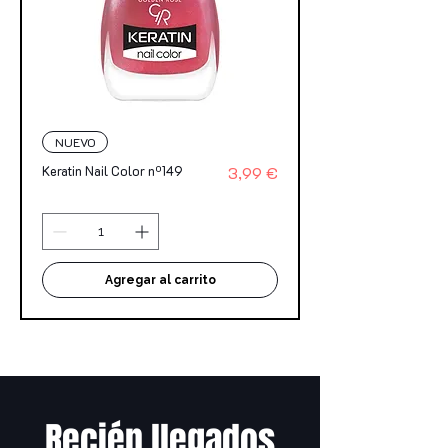
NUEVO
Precio
Keratin Nail Color nº149
3,99 €
Agregar al carrito
Recién llegados