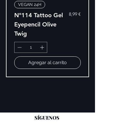
VEGAN 24H
Precio
8,99 €
Nº114 Tattoo Gel
Eyepencil Olive
Twig
Agregar al carrito
SÍGUENOS