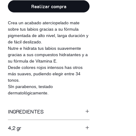
Realizar compra
Crea un acabado aterciopelado mate
sobre tus labios gracias a su fórmula
pigmentada de alto nivel, larga duración y
de fácil deslizado.
Nutre e hidrata tus labios suavemente
gracias a sus compuestos hidratantes y a
su fórmula de Vitamina E.
Desde colores rojos intensos has otros
más suaves, pudiendo elegir entre 34
tonos.
SIn parabenos, testado
dermatológicamente.
INGREDIENTES
ppg-3 hydrogenated castor oil, isononyl
4,2 gr
isononanoate, ethylhexyl palmitate,