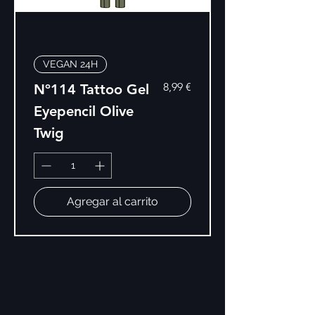
VEGAN 24H
Precio
8,99 €
Nº114 Tattoo Gel
Eyepencil Olive
Twig
Agregar al carrito