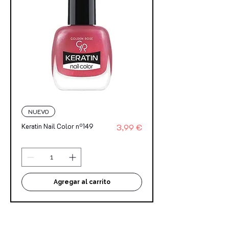
NUEVO
Precio
Keratin Nail Color nº149
3,99 €
Agregar al carrito