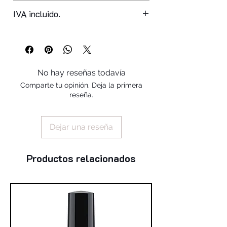
ozokerite, synthetic wax,
hdi/trimethylol hexyllactone
IVA incluido.
crosspolymer, hydrogenated coco
glycerides, nylon-12, euphorbia cerifera
cera, octyldodecanol, ethylhexyl
hydroxystearate, cetearyl alcohol,
phytosteryl/octyldodecyl lauroyl
No hay reseñas todavía
glutamate, copernicia cerifera cera.
Comparte tu opinión. Deja la primera
reseña.
Dejar una reseña
Productos relacionados