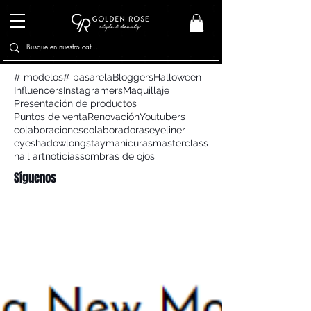
# modelos
# pasarela
Bloggers
Halloween
Influencers
Instagramers
Maquillaje
Presentación de productos
Puntos de venta
Renovación
Youtubers
colaboraciones
colaboradoras
eyeliner
eyeshadow
longstay
manicuras
masterclass
nail art
noticias
sombras de ojos
Síguenos