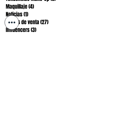
Tendencias
(0)
0 entradas
Tendencias Make-Up
(0)
0 entradas
Maquillaje
(4)
4 entradas
Noticias
(1)
1 entrada
Puntos de venta
(27)
27 entradas
Influencers
(3)
3 entradas
Colaboraciones
(3)
3 entradas
abril de 2019
(1)
1 entrada
marzo de 2019
(6)
6 entradas
febrero de 2019
(3)
3 entradas
enero de 2019
(1)
1 entrada
octubre de 2018
(2)
2 entradas
septiembre de 2018
(1)
1 entrada
julio de 2018
(2)
2 entradas
junio de 2018
(6)
6 entradas
mayo de 2018
(6)
6 entradas
abril de 2018
(2)
2 entradas