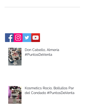
Pasarela Newmodels, la cual tuvo una
gran repercusión mediática...
Don Cabello, Almería
#PuntosDeVenta
Kosmetics Rocío, Bollullos Par
del Condado #PuntosDeVenta