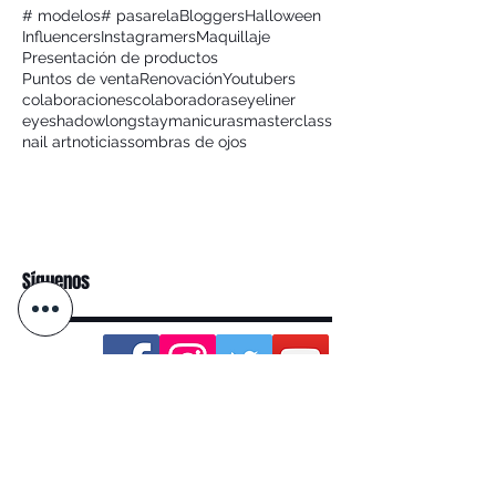
# modelos
# pasarela
Bloggers
Halloween
Influencers
Instagramers
Maquillaje
Presentación de productos
Puntos de venta
Renovación
Youtubers
colaboraciones
colaboradoras
eyeliner
eyeshadow
longstay
manicuras
masterclass
nail art
noticias
sombras de ojos
Síguenos
Categoria
Eventos
(4)
4 entradas