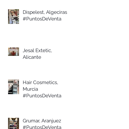
Dispelest, Algeciras
#PuntosDeVenta
Jesal Extetic,
Alicante
Hair Cosmetics,
Murcia
#PuntosDeVenta
Grumar, Aranjuez
#PuntosDeVenta