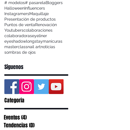
# modelos
# pasarela
Bloggers
Halloween
Influencers
Instagramers
Maquillaje
Presentación de productos
Puntos de venta
Renovación
Youtubers
colaboraciones
colaboradoras
eyeliner
eyeshadow
longstay
manicuras
masterclass
nail art
noticias
sombras de ojos
Síguenos
Categoria
Eventos
(4)
4 entradas
Tendencias
(0)
0 entradas