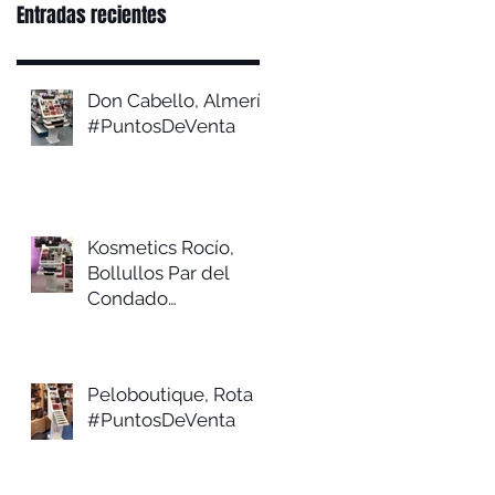
Entradas recientes
Don Cabello, Almería
#PuntosDeVenta
Kosmetics Rocío,
Bollullos Par del
Condado
#PuntosDeVenta
Peloboutique, Rota
#PuntosDeVenta