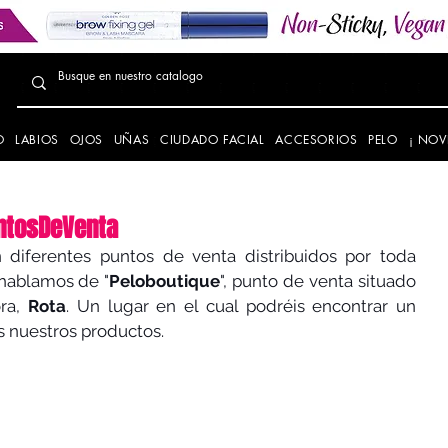
O
LABIOS
OJOS
UÑAS
CIUDADO FACIAL
ACCESORIOS
PELO
¡ NOV
ntosDeVenta
diferentes puntos de venta distribuidos por toda 
 hablamos de "
Peloboutique
", punto de venta situado 
ra, 
Rota
. Un lugar en el cual podréis encontrar un 
 nuestros productos.