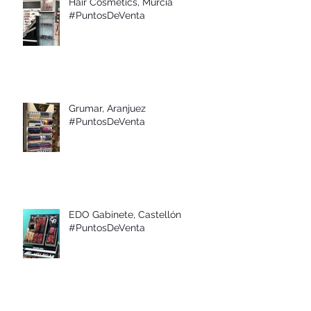
Hair Cosmetics, Murcia
#PuntosDeVenta
Grumar, Aranjuez
#PuntosDeVenta
EDO Gabinete, Castellón
#PuntosDeVenta