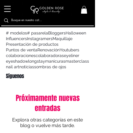
# modelos
# pasarela
Bloggers
Halloween
Influencers
Instagramers
Maquillaje
Presentación de productos
Puntos de venta
Renovación
Youtubers
colaboraciones
colaboradoras
eyeliner
eyeshadow
longstay
manicuras
masterclass
nail art
noticias
sombras de ojos
Síguenos
Próximamente nuevas
entradas
Explora otras categorías en este
blog o vuelve más tarde.