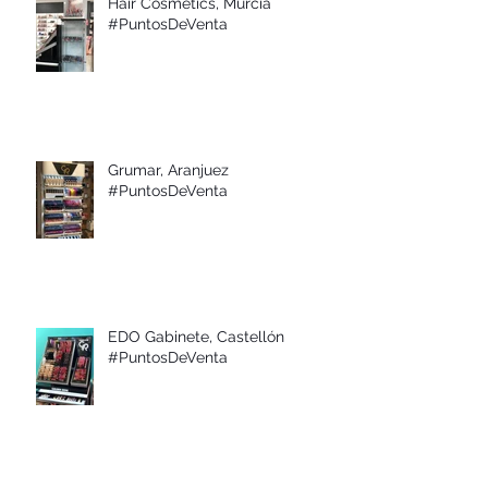
Hair Cosmetics, Murcia
#PuntosDeVenta
Grumar, Aranjuez
#PuntosDeVenta
EDO Gabinete, Castellón
#PuntosDeVenta