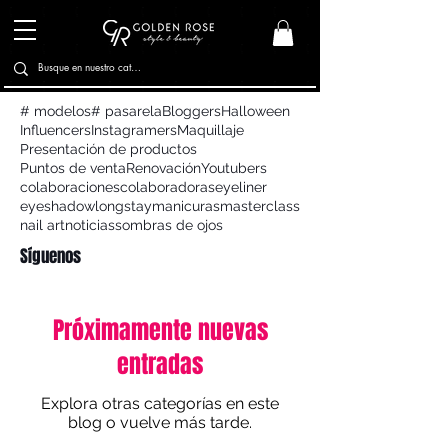
# modelos
# pasarela
Bloggers
Halloween
Influencers
Instagramers
Maquillaje
Presentación de productos
Puntos de venta
Renovación
Youtubers
colaboraciones
colaboradoras
eyeliner
eyeshadow
longstay
manicuras
masterclass
nail art
noticias
sombras de ojos
Síguenos
Próximamente nuevas
entradas
Explora otras categorías en este
blog o vuelve más tarde.