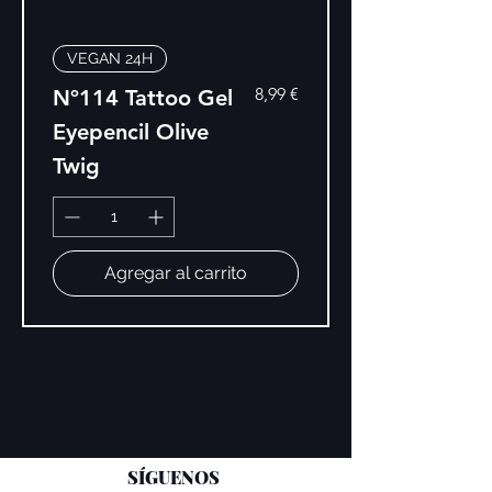
VEGAN 24H
Precio
8,99 €
Nº114 Tattoo Gel
Eyepencil Olive
Twig
Agregar al carrito
SÍGUENOS