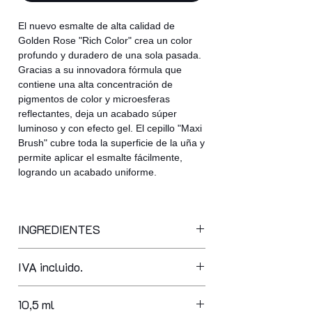
El nuevo esmalte de alta calidad de
Golden Rose "Rich Color" crea un color
profundo y duradero de una sola pasada.
Gracias a su innovadora fórmula que
contiene una alta concentración de
pigmentos de color y microesferas
reflectantes, deja un acabado súper
luminoso y con efecto gel. El cepillo "Maxi
Brush" cubre toda la superficie de la uña y
permite aplicar el esmalte fácilmente,
logrando un acabado uniforme.
INGREDIENTES
butyl acetate, ethyl acetate,
IVA incluido.
nitrocellulose, adipic acid/neopentyl
glycol/ trimellitic anhydride copolymer,
acetyl tributyl citrate, acrylates
10,5 ml