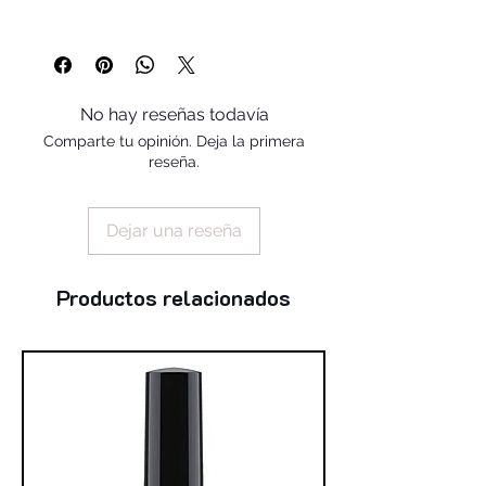
copolymer, stearalkonium bentonite,
styrene/ acrylates copolymer, silica,
benzophenone-1, trimethylpentanediyl
dibenzoate, polyvinyl butyral
No hay reseñas todavía
Comparte tu opinión. Deja la primera
reseña.
Dejar una reseña
Productos relacionados