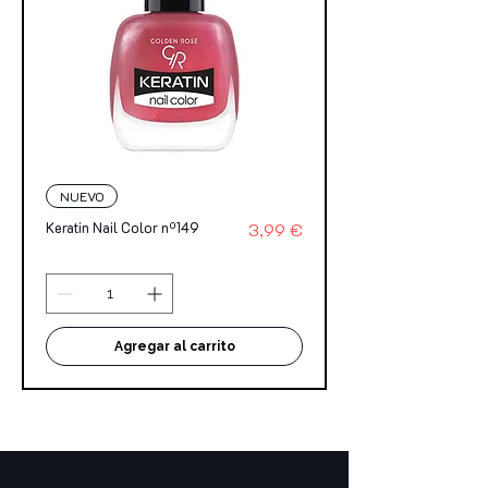
NUEVO
Precio
Keratin Nail Color nº149
3,99 €
Agregar al carrito