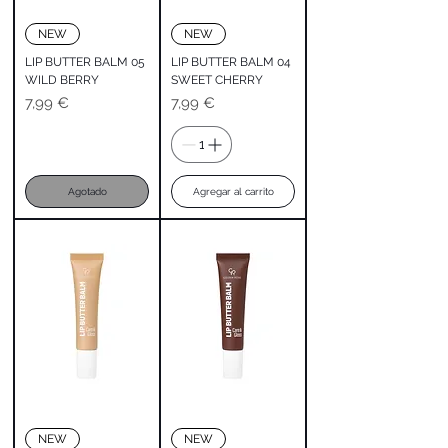
NEW
NEW
LIP BUTTER BALM 05
LIP BUTTER BALM 04
WILD BERRY
SWEET CHERRY
Precio
Precio
7,99 €
7,99 €
Agotado
Agregar al carrito
NEW
NEW