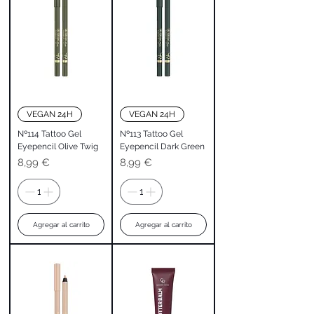
VEGAN 24H
VEGAN 24H
Nº114 Tattoo Gel
Nº113 Tattoo Gel
Eyepencil Olive Twig
Eyepencil Dark Green
Precio
Precio
8,99 €
8,99 €
Agregar al carrito
Agregar al carrito