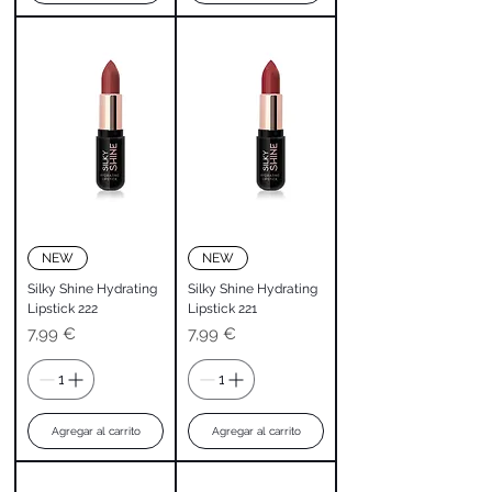
NEW
NEW
Silky Shine Hydrating
Silky Shine Hydrating
Lipstick 222
Lipstick 221
Precio
Precio
7,99 €
7,99 €
Agregar al carrito
Agregar al carrito