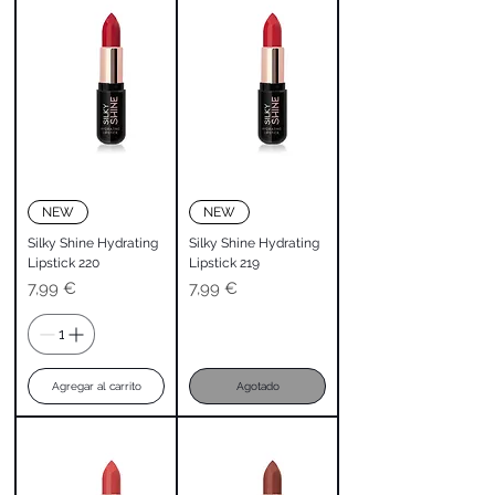
NEW
NEW
Silky Shine Hydrating
Silky Shine Hydrating
Lipstick 220
Lipstick 219
Precio
Precio
7,99 €
7,99 €
Agregar al carrito
Agotado