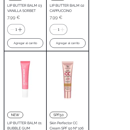
LIP BUTTER BALM 03
LIP BUTTER BALM 02
VANILLA SORBET
CAPPUCCINO
Precio
Precio
7,99 €
7,99 €
Agregar al carrito
Agregar al carrito
NEW
SPF50
LIP BUTTER BALM 01
Skin Perfector CC
BUBBLE GUM
Cream SPF 50 Nº 106