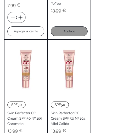
Toffee
Precio
7,99 €
Precio
13,99 €
Agregar al carrito
Agotado
SPF50
SPF50
Skin Perfector CC
Skin Perfector CC
Cream SPF 50 Nº 105
Cream SPF 50 Nº 104
Caramelo
Miel Calida
Precio
Precio
13,99 €
13,99 €