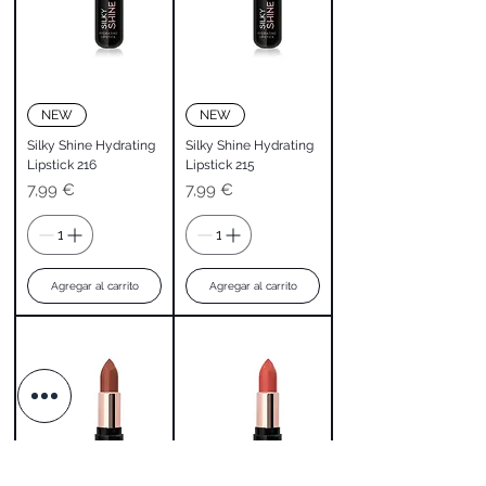
NEW
NEW
Silky Shine Hydrating
Silky Shine Hydrating
Lipstick 216
Lipstick 215
Precio
Precio
7,99 €
7,99 €
Agregar al carrito
Agregar al carrito