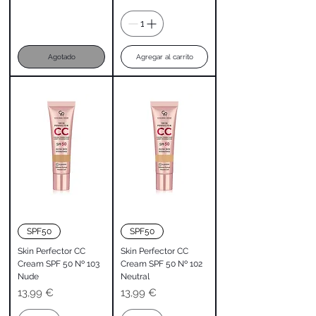
Agotado
Agregar al carrito
SPF50
SPF50
Skin Perfector CC
Skin Perfector CC
Cream SPF 50 Nº 103
Cream SPF 50 Nº 102
Nude
Neutral
Precio
Precio
13,99 €
13,99 €