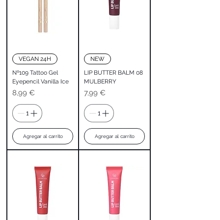
VEGAN 24H
NEW
Nº109 Tattoo Gel
LIP BUTTER BALM 08
Eyepencil Vanilla Ice
MULBERRY
Precio
Precio
8,99 €
7,99 €
Agregar al carrito
Agregar al carrito