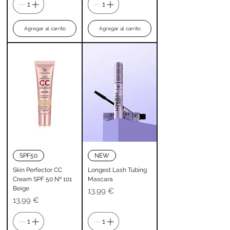
Agregar al carrito
Agregar al carrito
SPF50
NEW
Skin Perfector CC
Longest Lash Tubing
Cream SPF 50 Nº 101
Mascara
Beige
Precio
13,99 €
Precio
13,99 €