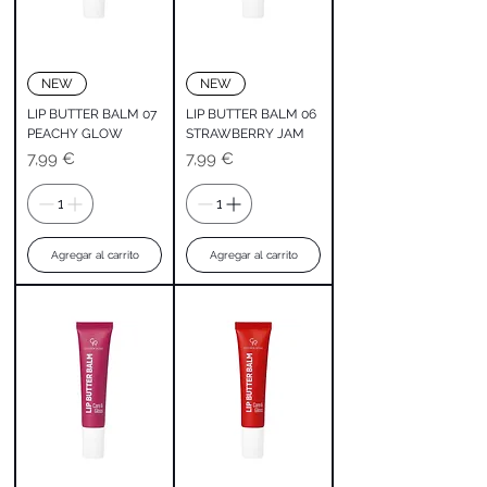
NEW
NEW
LIP BUTTER BALM 07
LIP BUTTER BALM 06
PEACHY GLOW
STRAWBERRY JAM
Precio
Precio
7,99 €
7,99 €
Agregar al carrito
Agregar al carrito