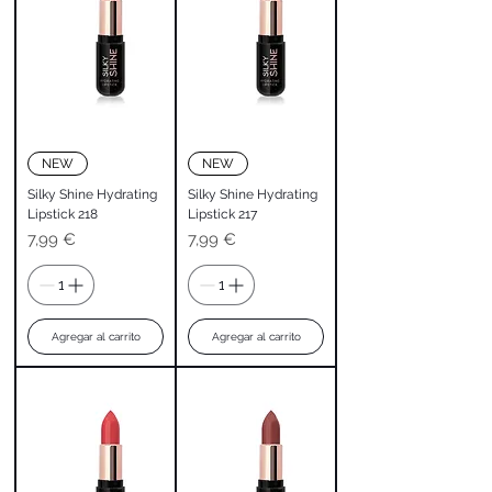
NEW
NEW
Silky Shine Hydrating
Silky Shine Hydrating
Lipstick 218
Lipstick 217
Precio
Precio
7,99 €
7,99 €
Agregar al carrito
Agregar al carrito