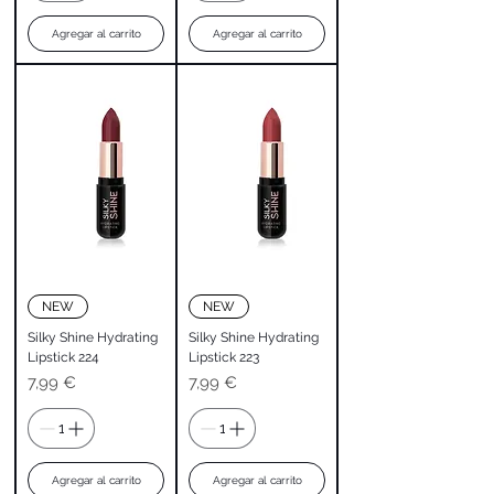
Agregar al carrito
Agregar al carrito
NEW
NEW
Silky Shine Hydrating
Silky Shine Hydrating
Lipstick 224
Lipstick 223
Precio
Precio
7,99 €
7,99 €
Agregar al carrito
Agregar al carrito