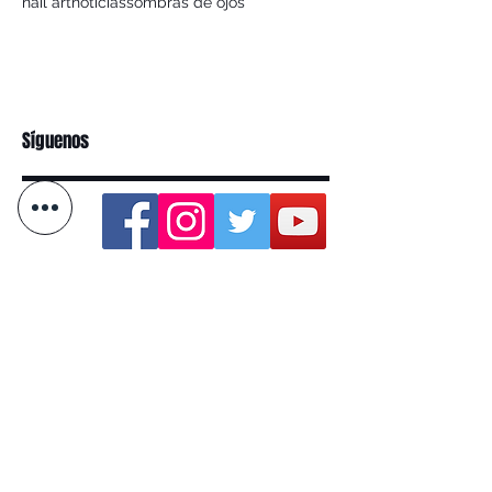
nail art
noticias
sombras de ojos
Síguenos
Categoria
Eventos
(4)
4 entradas
Tendencias
(0)
0 entradas
Tendencias Make-Up
(0)
0 entradas
Maquillaje
(4)
4 entradas
Noticias
(1)
1 entrada
Puntos de venta
(27)
27 entradas