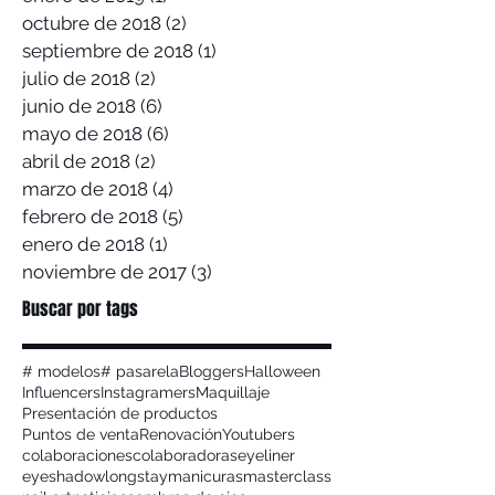
octubre de 2018
(2)
2 entradas
septiembre de 2018
(1)
1 entrada
julio de 2018
(2)
2 entradas
junio de 2018
(6)
6 entradas
mayo de 2018
(6)
6 entradas
abril de 2018
(2)
2 entradas
marzo de 2018
(4)
4 entradas
febrero de 2018
(5)
5 entradas
enero de 2018
(1)
1 entrada
noviembre de 2017
(3)
3 entradas
Buscar por tags
# modelos
# pasarela
Bloggers
Halloween
Influencers
Instagramers
Maquillaje
Presentación de productos
Puntos de venta
Renovación
Youtubers
colaboraciones
colaboradoras
eyeliner
eyeshadow
longstay
manicuras
masterclass