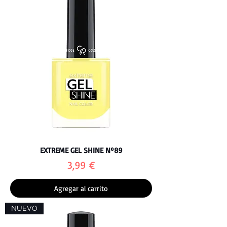
EXTREME GEL SHINE Nº89
Precio
3,99 €
Agregar al carrito
NUEVO