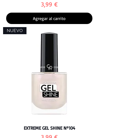
Precio
3,99 €
Agregar al carrito
NUEVO
EXTREME GEL SHINE Nº104
Precio
3,99 €