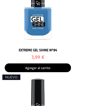
EXTREME GEL SHINE Nº84
Precio
3,99 €
Agregar al carrito
NUEVO