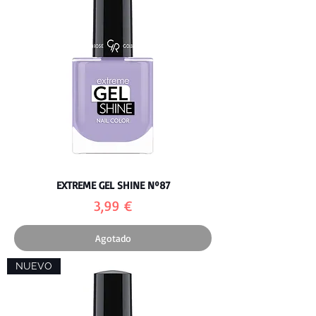
EXTREME GEL SHINE Nº87
Precio
3,99 €
Agotado
NUEVO