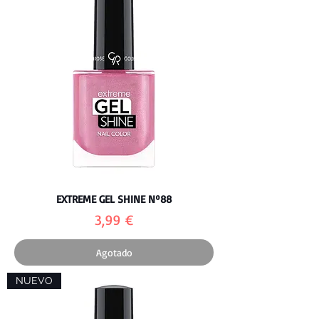
EXTREME GEL SHINE Nº88
Precio
3,99 €
Agotado
NUEVO