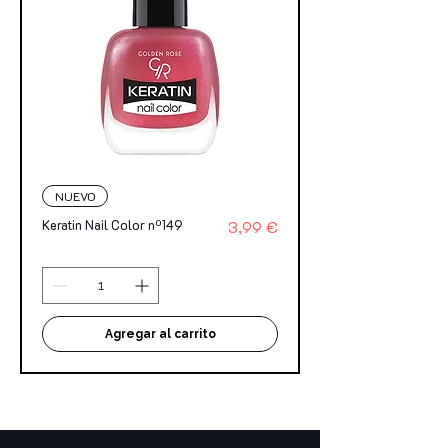
NUEVO
Precio
Keratin Nail Color nº149
3,99 €
Agregar al carrito