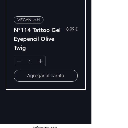
VEGAN 24H
Precio
8,99 €
Nº114 Tattoo Gel
Eyepencil Olive
Twig
Agregar al carrito