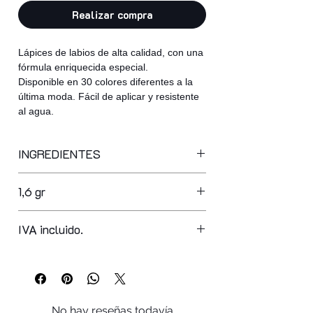
Realizar compra
Lápices de labios de alta calidad, con una
fórmula enriquecida especial.
Disponible en 30 colores diferentes a la
última moda. Fácil de aplicar y resistente
al agua.
INGREDIENTES
ppg-3 hydrogenated castor oil,
1,6 gr
synthetic wax, hydrogenated
microcrystalline wax, caprylic/capric
triglyceride, myristyl myristate,
IVA incluido.
isododecane, euphorbia cerifera cera,
copernicia cerifera cera,
octyldodecanol, glyceryl ricinoleate,
vp/hexadecene copolymer, synthetic
beeswax, hydrogenated cottonseed oil,
No hay reseñas todavía