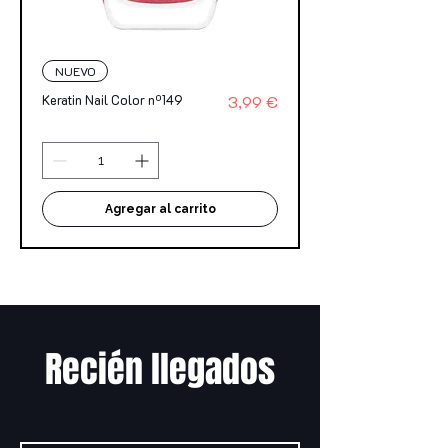
NUEVO
Precio
Keratin Nail Color nº149
3,99 €
Agregar al carrito
Recién llegados