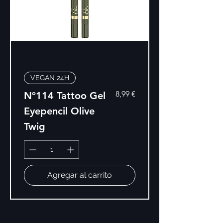
VEGAN 24H
Precio
8,99 €
Nº114 Tattoo Gel
Eyepencil Olive
Twig
Agregar al carrito