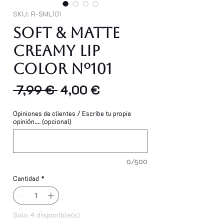
SKU: R-SML101
Soft & Matte
Creamy Lip
Color Nº101
Precio
Precio
 7,99 € 
4,00 €
de
Opiniones de clientes / Escribe tu propia
oferta
opinión.... (opcional)
0/500
Cantidad
*
Solo 4 disponible(s)