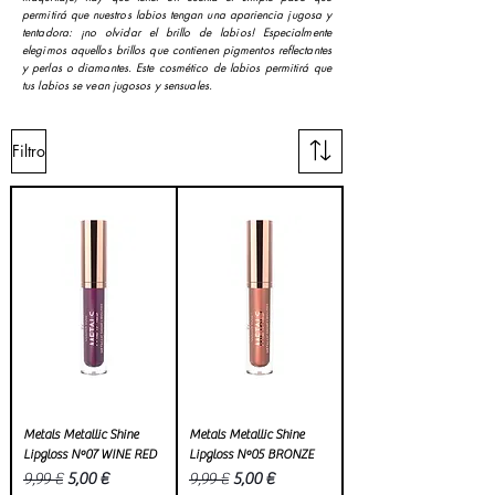
permitirá que nuestros labios tengan una apariencia jugosa y
tentadora: ¡no olvidar el brillo de labios! Especialmente
elegimos aquellos brillos que contienen pigmentos reflectantes
y perlas o diamantes. Este cosmético de labios permitirá que
tus labios se vean jugosos y sensuales.
Filtro
Metals Metallic Shine
Metals Metallic Shine
Lipgloss Nº07 WINE RED
Lipgloss Nº05 BRONZE
Precio
Precio de oferta
Precio
Precio de oferta
9,99 €
5,00 €
9,99 €
5,00 €