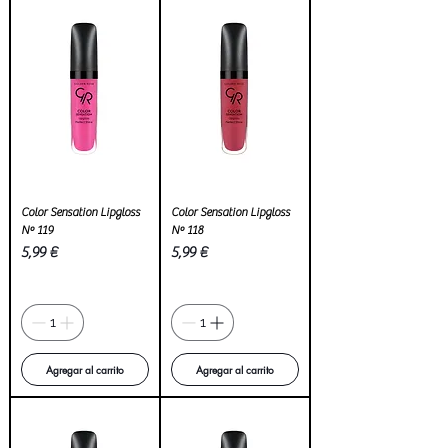
Color Sensation Lipgloss
Color Sensation Lipgloss
Nº 119
Nº 118
Precio
Precio
5,99 €
5,99 €
Agregar al carrito
Agregar al carrito