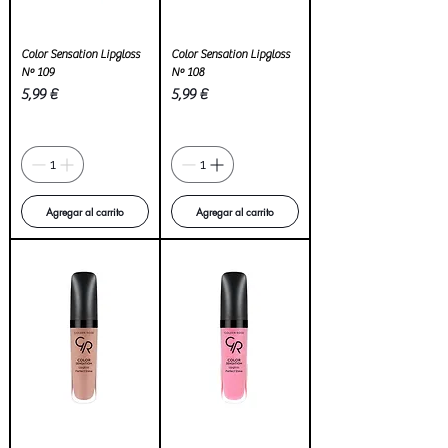
Color Sensation Lipgloss
Color Sensation Lipgloss
Nº 109
Nº 108
Precio
Precio
5,99 €
5,99 €
Agregar al carrito
Agregar al carrito