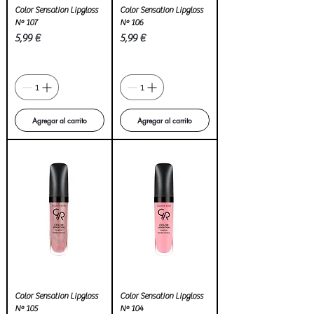
Color Sensation Lipgloss
Color Sensation Lipgloss
Nº 107
Nº 106
Precio
Precio
5,99 €
5,99 €
Agregar al carrito
Agregar al carrito
Color Sensation Lipgloss
Color Sensation Lipgloss
Nº 105
Nº 104