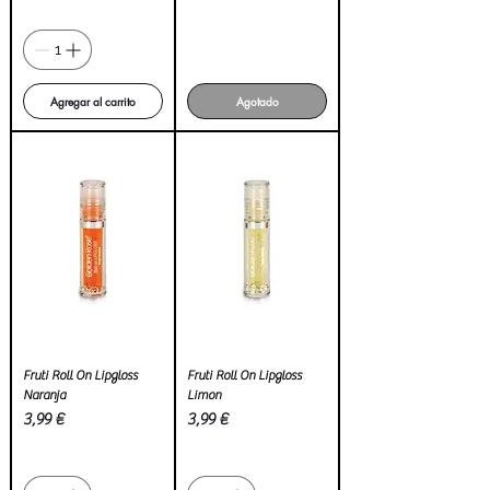
Agregar al carrito
Agotado
Fruti Roll On Lipgloss
Fruti Roll On Lipgloss
Naranja
Limon
Precio
Precio
3,99 €
3,99 €