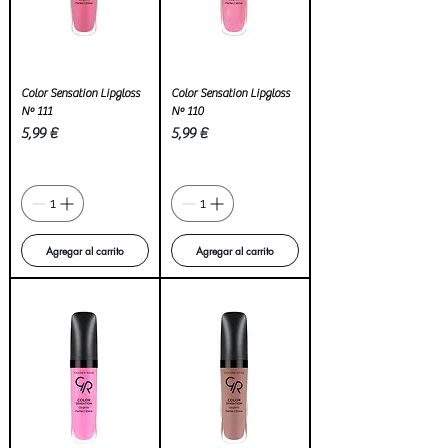
Color Sensation Lipgloss
Color Sensation Lipgloss
Nº 111
Nº 110
Precio
Precio
5,99 €
5,99 €
Agregar al carrito
Agregar al carrito