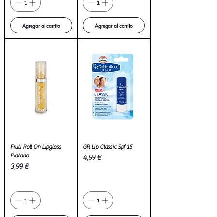
Agregar al carrito
Agregar al carrito
Fruti Roll On Lipgloss
GR Lip Classic Spf 15
Platano
Precio
4,99 €
Precio
3,99 €