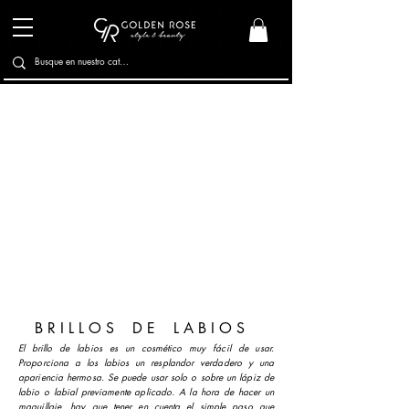
Pintalabios
Brillos de Labios
Protectores labiales
Lapices de Labios
B R I L L O S D E L A B I O S
El brillo de labios es un cosmético muy fácil de usar.
Proporciona a los labios un resplandor verdadero y una
apariencia hermosa. Se puede usar solo o sobre un lápiz de
labio o labial previamente aplicado. A la hora de hacer un
maquillaje, hay que tener en cuenta el simple paso que