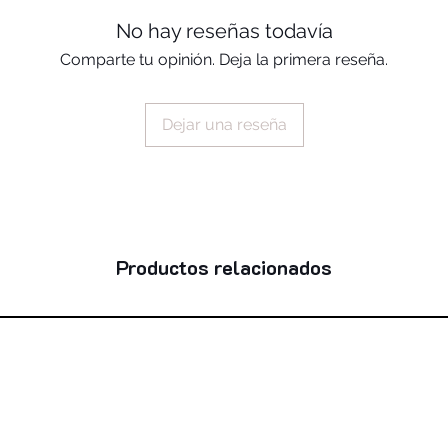
glyceryl behenate/e
borosilicate, calciu
No hay reseñas todavía
phytosteryl/octyldo
Comparte tu opinión. Deja la primera reseña.
tocopheryl acetate,
syringylidenemalona
boron nitride, arom
Dejar una reseña
seed oil, caprylic/c
helianthus annuus s
cardiospermum hali
extract, helianthus 
aluminum hydroxide,
hydroxyhydrocinnama
Productos relacionados
extract, tin oxide, (
77492, ci 77499, ci
19140, ci 15985, c