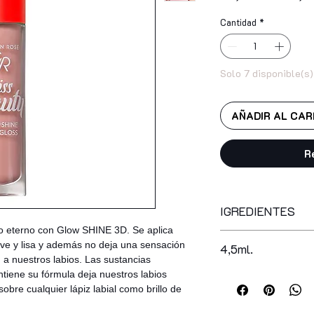
Cantidad
*
Solo 7 disponible(s)
AÑADIR AL CAR
R
IGREDIENTES
o eterno con Glow SHINE 3D. Se aplica
polybutene, octyldo
ave y lisa y además no deja una sensación
4,5ml.
stearate, silica dime
a nuestros labios. Las sustancias
trimellitate, isocet
ntiene su fórmula deja nuestros labios
diisostearyl malate,
sobre cualquier lápiz labial como brillo de
tetraisostearate, ph