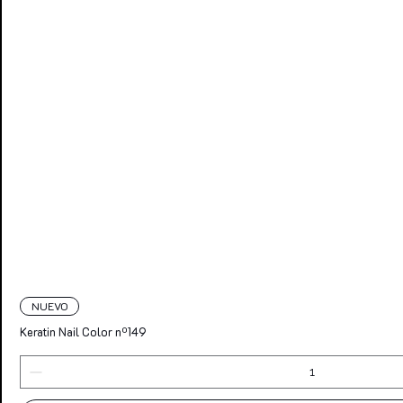
NUEVO
Keratin Nail Color nº149