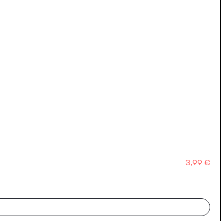
Precio
3,99 €