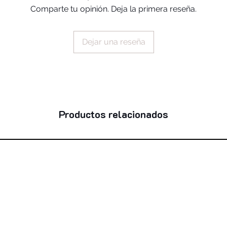
butter unsaponifiabl
Comparte tu opinión. Deja la primera reseña.
nicotinate, glycine 
fruit extract, zingib
palmitate, citric aci
Dejar una reseña
77491, ci 77492, ci
42090, ci 45410, ci
45380, ci 12085, c
Productos relacionados