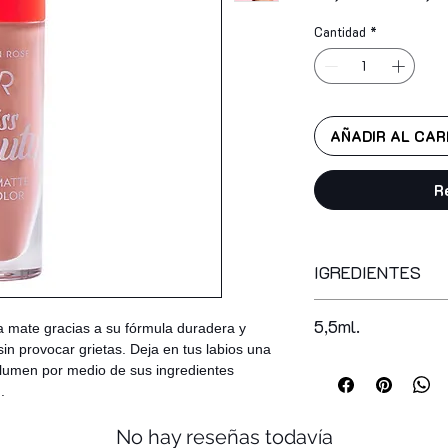
Cantidad
*
AÑADIR AL CAR
R
IGREDIENTES
isododecane, mica, 
5,5ml.
ra mate gracias a su fórmula duradera y
trimethylsiloxysilic
sin provocar grietas. Deja en tus labios una
stearate, isohexade
lumen por medio de sus ingredientes
kaolin, synthetic be
 .
propylene carbonate
behenate/eicosadio
No hay reseñas todavía
soybean glycerides,