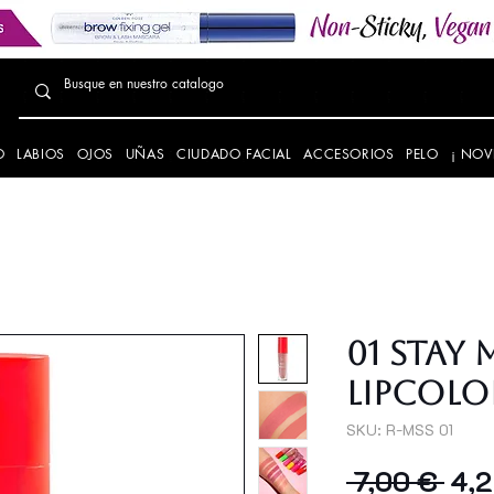
O
LABIOS
OJOS
UÑAS
CIUDADO FACIAL
ACCESORIOS
PELO
¡ NOV
01 STAY 
LIPCOLO
SKU: R-MSS 01
Prec
 7,00 € 
4,2