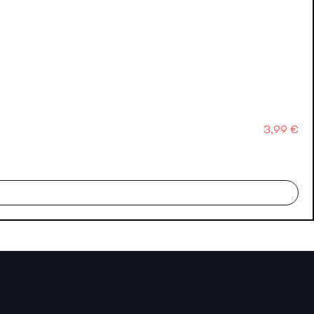
Precio
3,99 €