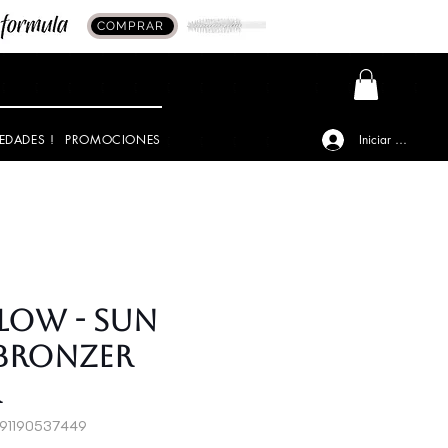
COMPRAR
EDADES !
PROMOCIONES
Iniciar sesión
low - Sun
Bronzer
r
691190537449