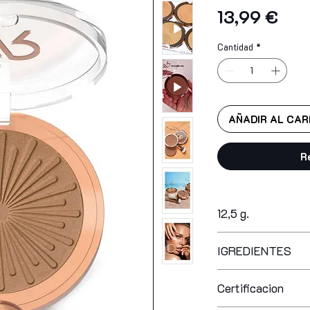
Prec
13,99 €
Cantidad
*
AÑADIR AL CAR
R
12,5 g.
IGREDIENTES
talc, zinc stearate,
Certificacion
octenylsuccinate, o
cellulose, isononyl