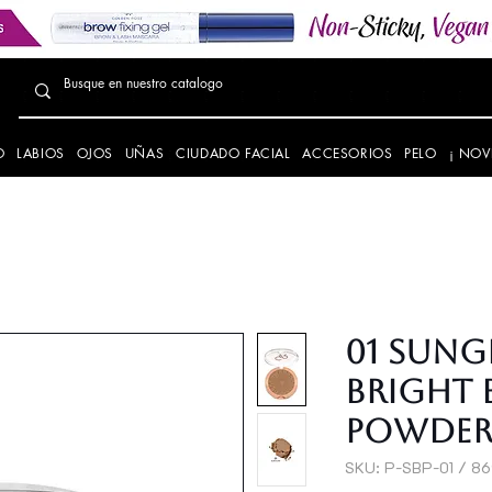
O
LABIOS
OJOS
UÑAS
CIUDADO FACIAL
ACCESORIOS
PELO
¡ NOV
01 Sung
Bright 
Powde
SKU: P-SBP-01 / 8