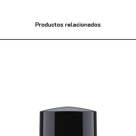
No es un producto wa
excelente si se sell
6 ¿Se puede usar 
Productos relacionados
Sí, puedes aplicarlo
hombros para un bril