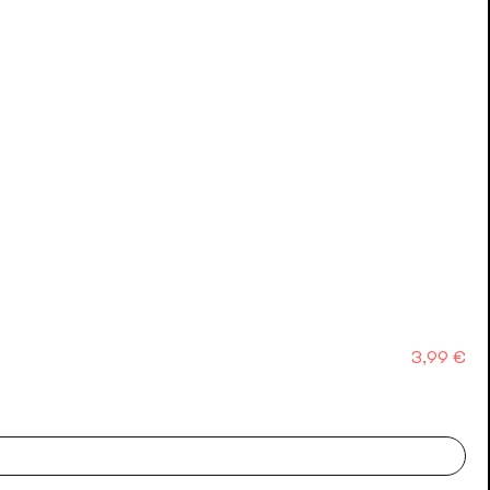
Precio
3,99 €