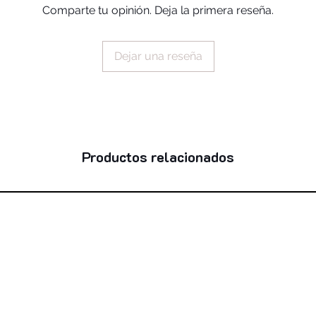
Comparte tu opinión. Deja la primera reseña.
calcium aluminum bo
polyisobutene, dimet
hydrogenated vegetab
Dejar una reseña
phenoxyethanol, dis
propylene carbonate
stearate, polysorbat
glycol laurate, oct
hydroxyhydrocinnama
palmitic acid, benzoi
ci 77491, ci 77492,
Productos relacionados
ci 19140, ci 77288,
ci 77000, ci 15850,
ci 77266 (nano)