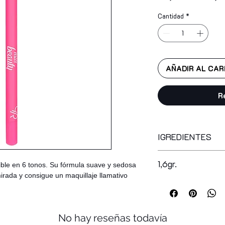
Cantidad
*
AÑADIR AL CAR
R
IGREDIENTES
ppg-3 hydrogenated 
1,6gr.
ble en 6 tonos. Su fórmula suave y sedosa
caprylic/capric trig
mirada y consigue un maquillaje llamativo
fluorphlogopite, syn
octyldodecanol, para
copernicia cerifera
glyceryl ricinoleate
No hay reseñas todavía
microcrystalline wa