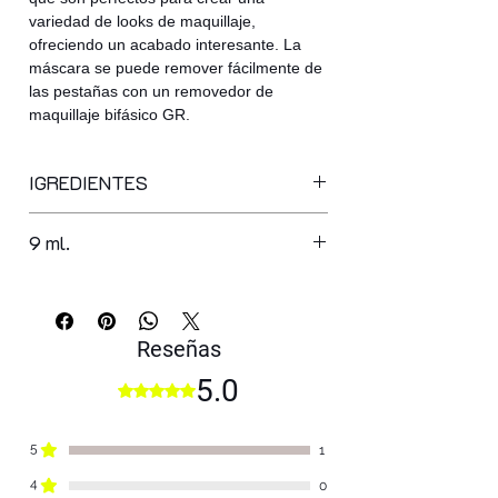
variedad de looks de maquillaje,
ofreciendo un acabado interesante. La
máscara se puede remover fácilmente de
las pestañas con un removedor de
maquillaje bifásico GR.
IGREDIENTES
06 CORAL ROSE, 03 SKY BLUE, 02
9 ml.
FOREST GREEN
aqua, synthetic beeswax, stearic acid,
acacia senegal gum, synthetic
fluorphlogopite, glyceryl stearate, pvp,
propylene glycol, cellulose,
Reseñas
tromethamine, copernicia cerifera cera,
5.0
Obtuvo 5 de 5 estrellas.
euphorbia cerifera cera, silica,
polysorbate 20, vp/hexadecene
copolymer, phenoxyethanol,
5
1
vp/eicosene copolymer, peg-100
4
0
stearate, caprylyl glycol, potassium