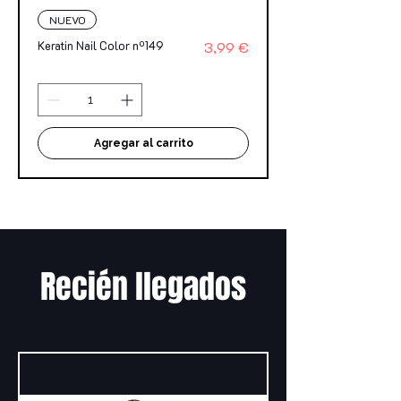
NUEVO
Precio
Keratin Nail Color nº149
3,99 €
Agregar al carrito
Recién llegados