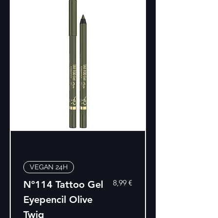
VEGAN 24H
Precio
8,99 €
Nº114 Tattoo Gel
Eyepencil Olive
Twig