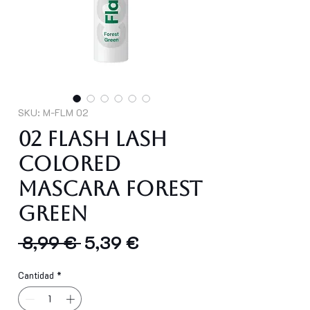
SKU: M-FLM 02
02 Flash Lash
Colored
Mascara FOREST
GREEN
Precio
Precio
 8,99 € 
5,39 €
de
Cantidad
*
oferta