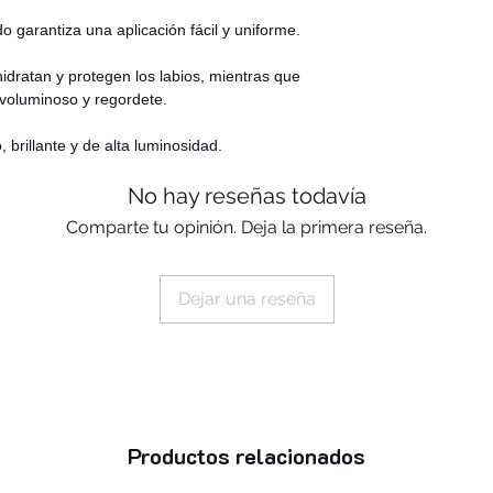
OTROS COLORES
polybutene, hydroge
o garantiza una aplicación fácil y uniforme.
isostearate, polygly
hydrogenated polyde
 hidratan y protegen los labios, mientras que
tetraisostearate, s
 voluminoso y regordete.
hectorite, caprylic/
ethylene/propylene
, brillante y de alta luminosidad.
silica, calcium sodi
No hay reseñas todavía
aluminum borosilica
tocopheryl acetate,
Comparte tu opinión. Deja la primera reseña.
simmondsia chinensi
tetra-di-t-butyl hy
hydroxide, tin oxide
Dejar una reseña
ci 77492, ci 77499,
ci 16035, ci 45410,
12085
Productos relacionados