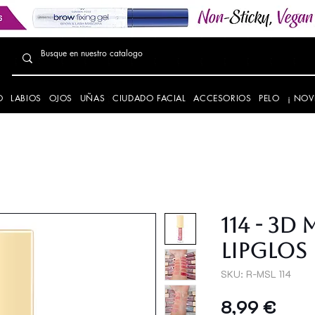
O
LABIOS
OJOS
UÑAS
CIUDADO FACIAL
ACCESORIOS
PELO
¡ NOV
114 - 3D
LIPGLOS
SKU: R-MSL 114
Prec
8,99 €