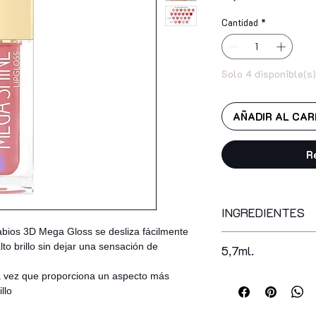
Cantidad
*
Solo 4 disponible(s)
AÑADIR AL CAR
R
INGREDIENTES
 labios 3D Mega Gloss se desliza fácilmente
NUMERO 101 – TR
lto brillo sin dejar una sensación de
5,7ml.
polybutene, hydroge
octyldodecanol, cap
a vez que proporciona un aspecto más
vp/hexadecene copo
illo
bisabolol