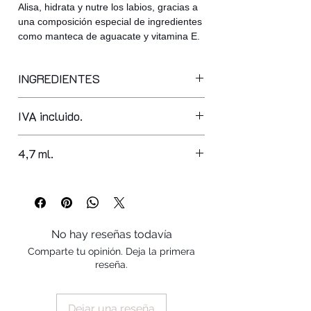
Alisa, hidrata y nutre los labios, gracias a
una composición especial de ingredientes
como manteca de aguacate y vitamina E.
INGREDIENTES
polybutene, octyldodecanol,
IVA incluido.
tricaprylin, hydrogenated
polyisobutene, mica, octyldodecyl
neopentanoate, persea gratissima oil,
4,7 ml.
silica dimethyl silylate, cera
microcristallina, hydrogenated
styrene/isoprene copolymer, sorbitan
oleate, synthetic wax, calcium aluminum
borosilicate, calcium sodium
No hay reseñas todavía
borosilicate, synthetic fluorphlogopite,
Comparte tu opinión. Deja la primera
boron nitride, disteardimonium
reseña.
hectorite, caprylyl glycol, silica,
hydrogenated vegetable oil, aroma,
tocopheryl acetate, ethylhexyl
Dejar una reseña