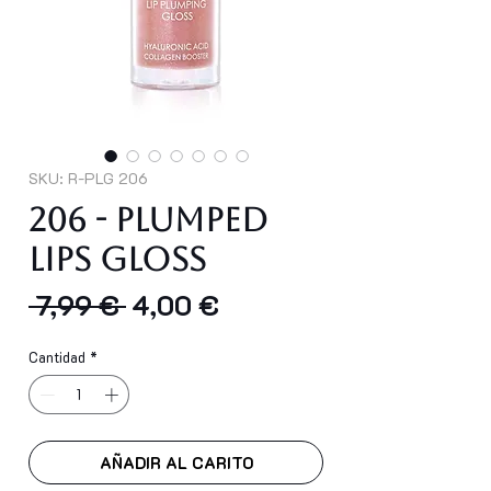
SKU: R-PLG 206
206 - PLUMPED
LIPS GLOSS
Precio
Precio
 7,99 € 
4,00 €
de
Cantidad
*
oferta
AÑADIR AL CARITO