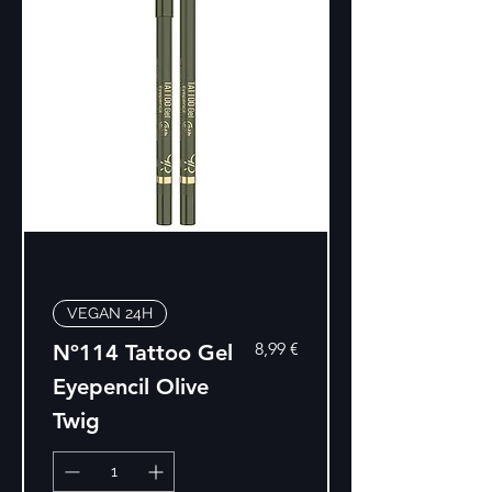
VEGAN 24H
Precio
8,99 €
Nº114 Tattoo Gel
Eyepencil Olive
Twig