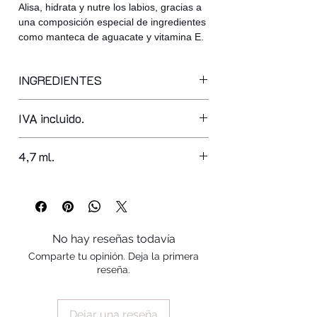
Alisa, hidrata y nutre los labios, gracias a
una composición especial de ingredientes
como manteca de aguacate y vitamina E.
INGREDIENTES
polybutene, octyldodecanol,
IVA incluido.
tricaprylin, hydrogenated
polyisobutene, mica, octyldodecyl
neopentanoate, persea gratissima oil,
4,7 ml.
silica dimethyl silylate, cera
microcristallina, hydrogenated
styrene/isoprene copolymer, sorbitan
oleate, synthetic wax, calcium aluminum
borosilicate, calcium sodium
No hay reseñas todavía
borosilicate, synthetic fluorphlogopite,
Comparte tu opinión. Deja la primera
boron nitride, disteardimonium
reseña.
hectorite, caprylyl glycol, silica,
hydrogenated vegetable oil, aroma,
tocopheryl acetate, ethylhexyl
Dejar una reseña