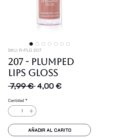
SKU: R-PLG 207
207 - PLUMPED
LIPS GLOSS
Precio
Precio
 7,99 € 
4,00 €
de
Cantidad
*
oferta
AÑADIR AL CARITO