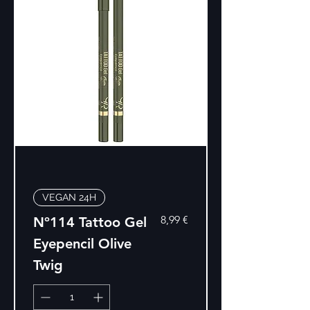
VEGAN 24H
Precio
8,99 €
Nº114 Tattoo Gel
Eyepencil Olive
Twig