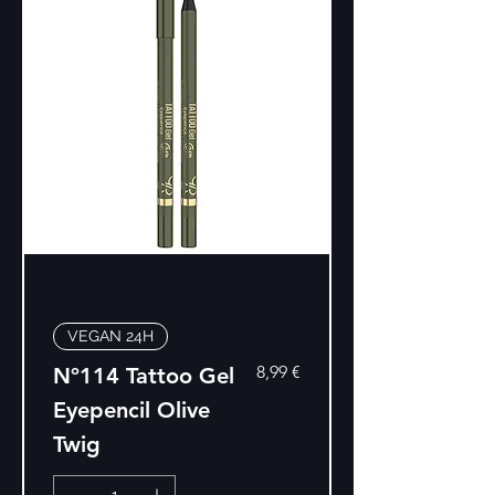
VEGAN 24H
Precio
8,99 €
Nº114 Tattoo Gel
Eyepencil Olive
Twig