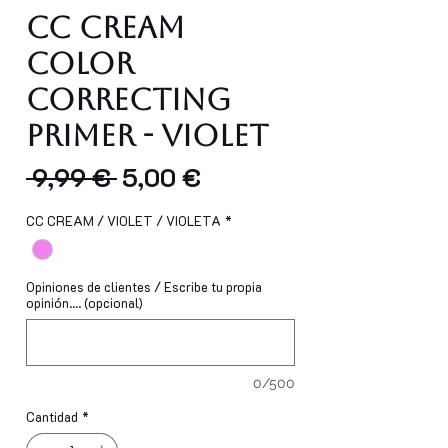
CC Cream
Color
Correcting
Primer - Violet
Precio
Precio
 9,99 € 
5,00 €
de
CC CREAM / VIOLET / VIOLETA
*
oferta
Opiniones de clientes / Escribe tu propia
opinión.... (opcional)
0/500
Cantidad
*