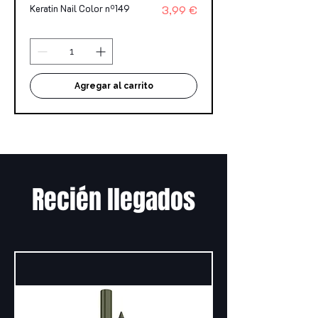
Precio
Keratin Nail Color nº149
3,99 €
Agregar al carrito
Recién llegados