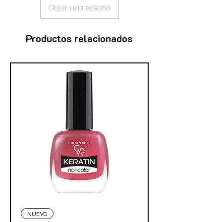
Dejar una reseña
fructose, sodium hydroxide, urea,
ethylhexylglycerin, tromethamine,
magnesium stearate, sorbitan
Productos relacionados
isostearate, allantoin, maltose, sodium
chloride, sodium lactate, sodium pca,
trehalose, aluminum hydroxide, sodium
laureth-12 sulfate, caprylyl glycol,
glucose, sodium hyaluronate, c11-15
pareth-7, potassium sorbate, (+/-),
mica, ci 77891, ci 77491, ci 77492, ci
77499, ci 19140, ci 42090, ci 77288,
ci 77007
NUEVO