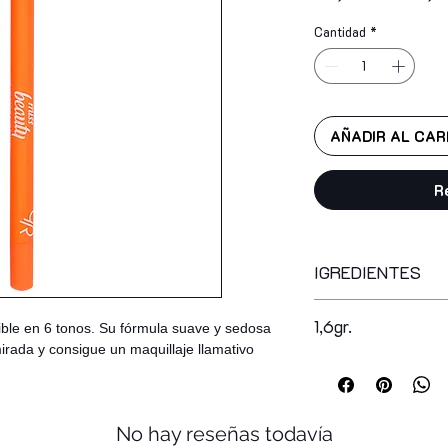
Cantidad
*
AÑADIR AL CAR
R
IGREDIENTES
ppg-3 hydrogenated 
1,6gr.
ble en 6 tonos. Su fórmula suave y sedosa
caprylic/capric trig
mirada y consigue un maquillaje llamativo
fluorphlogopite, syn
octyldodecanol, para
copernicia cerifera
glyceryl ricinoleate
No hay reseñas todavía
microcrystalline wa