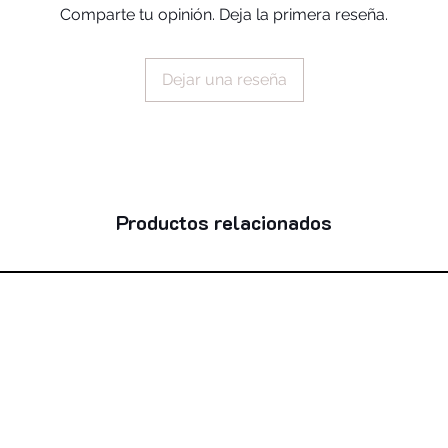
Comparte tu opinión. Deja la primera reseña.
calcium aluminum bo
polyisobutene, dimet
hydrogenated vegetab
Dejar una reseña
phenoxyethanol, dis
propylene carbonate
stearate, polysorbat
glycol laurate, oct
hydroxyhydrocinnama
palmitic acid, benzoi
ci 77491, ci 77492,
Productos relacionados
ci 19140, ci 77288,
ci 77000, ci 15850,
ci 77266 (nano)