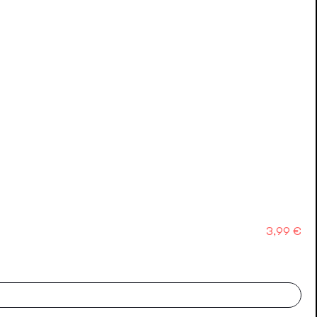
Precio
3,99 €