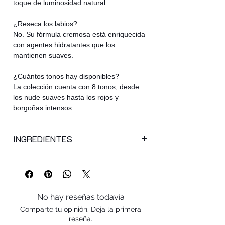
toque de luminosidad natural.
¿Reseca los labios?
No. Su fórmula cremosa está enriquecida
con agentes hidratantes que los
mantienen suaves.
¿Cuántos tonos hay disponibles?
La colección cuenta con 8 tonos, desde
los nude suaves hasta los rojos y
borgoñas intensos
INGREDIENTES
sononyl isononanoate, neopentyl glycol
dicaprylate/dicaprate, vinyl
dimethicone/methicone silsesquioxane
crosspolymer, ozokerite, ethylhexyl
No hay reseñas todavía
palmitate, synthetic wax, helianthus
Comparte tu opinión. Deja la primera
annuus seed cera (helianthus annuus
reseña.
(sunflower) seed wax),