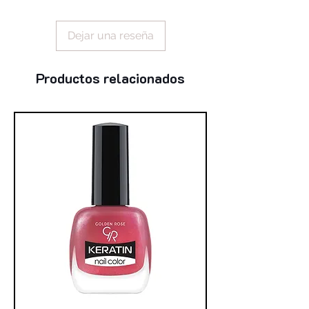
polymethylsilsesquioxane,
hydrogenated vegetable oil, silica,
Dejar una reseña
caprylyl methicone, simmondsia
chinensis seed oil (simmondsia
chinensis (jojoba) seed oil), tocopheryl
Productos relacionados
acetate, aroma (flavor), phenoxyethanol,
aluminum hydroxide, hydrogen
dimethicone, lecithin, isopropyl titanium
triisostearate, caprylic/capric
triglyceride, sorbitan tristearate,
ascorbyl palmitate, tocopherol,
disteardimonium hectorite,
trihydroxystearin, propylene carbonate,
sodium hyaluronate, glucomannan,
+/-
(may contain):
mica, ci 77891 (titanium
dioxide), ci 77491 (iron oxides), ci
77492 (iron oxides), ci 77499 (iron
oxides), ci 15850 (red 6 / red 7), ci
19140 (yellow 5), ci 19140 (yellow 5), ci
42090 (blue 1), ci 45410 (red 27), ci