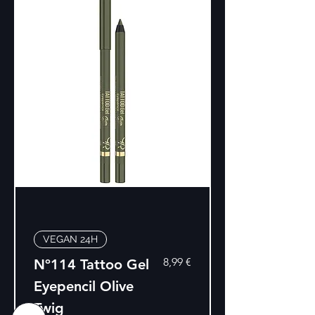
VEGAN 24H
Precio
8,99 €
Nº114 Tattoo Gel
Eyepencil Olive
Twig