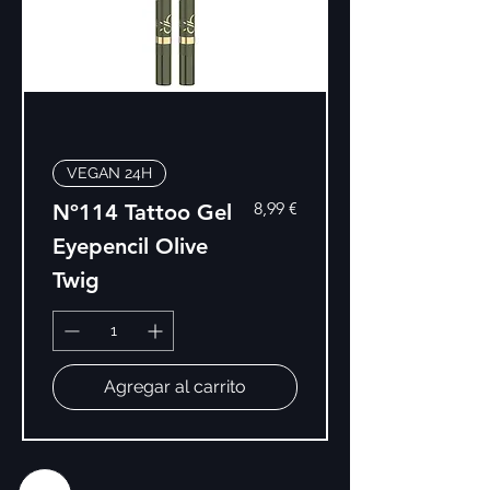
VEGAN 24H
Precio
8,99 €
Nº114 Tattoo Gel
Eyepencil Olive
Twig
Agregar al carrito