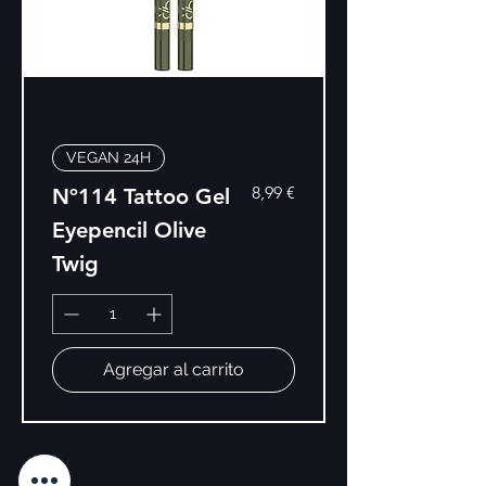
VEGAN 24H
Precio
8,99 €
Nº114 Tattoo Gel
Eyepencil Olive
Twig
Agregar al carrito