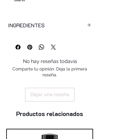
INGREDIENTES
bis-diglyceryl polyacyladipate-2,
diisopropyl dimer dilinoleate,
hydrogenated polyisobutene,
polyglyceryl-2 triisostearate, squalane,
No hay reseñas todavía
c30-50 alcohols, cera microcristallina
Comparte tu opinión. Deja la primera
(microcrystalline wax), bis-
reseña.
behenyl/isostearyl/phytosteryl dimer
dilinoleyl dimer dilinoleate,
polyglyceryl-2 dipolyhydroxystearate,
Dejar una reseña
synthetic fluorphlogopite, calcium
aluminum borosilicate, calcium sodium
borosilicate, silica, aluminum hydroxide,
Productos relacionados
alumina, aroma (flavor), cocos nucifera
oil (cocos nucifera (coconut) oil),
phenoxyethanol, mangifera indica seed