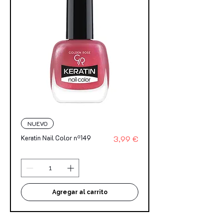
NUEVO
Precio
Keratin Nail Color nº149
3,99 €
Agregar al carrito