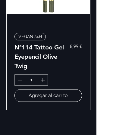
VEGAN 24H
Precio
8,99 €
Nº114 Tattoo Gel
Eyepencil Olive
Twig
Agregar al carrito