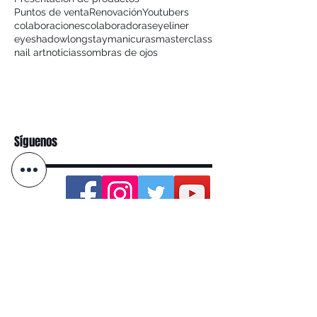
Puntos de venta
Renovación
Youtubers
colaboraciones
colaboradoras
eyeliner
eyeshadow
longstay
manicuras
masterclass
nail art
noticias
sombras de ojos
Síguenos
Categoria
Eventos
(4)
4 entradas
Tendencias
(0)
0 entradas
Tendencias Make-Up
(0)
0 entradas