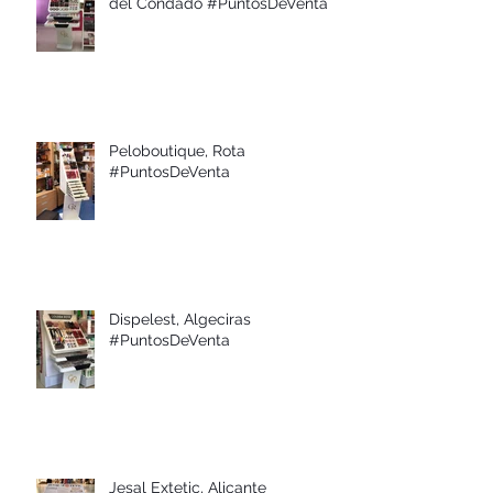
del Condado #PuntosDeVenta
Peloboutique, Rota
#PuntosDeVenta
Dispelest, Algeciras
#PuntosDeVenta
Jesal Extetic, Alicante