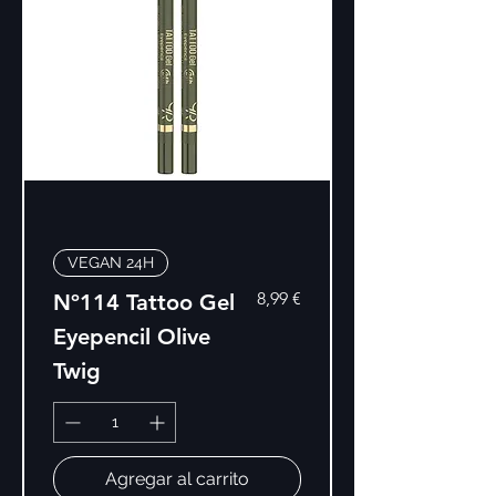
VEGAN 24H
Precio
8,99 €
Nº114 Tattoo Gel
Eyepencil Olive
Twig
Agregar al carrito