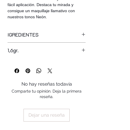
fácil aplicación. Destaca tu mirada y
consigue un maquillaje llamativo con
nuestros tonos Neón.
IGREDIENTES
ppg-3 hydrogenated castor oil, mica,
1,6gr.
isododecane, caprylic/capric
triglyceride, synthetic fluorphlogopite,
synthetic wax, myristyl myristate,
octyldodecanol, parafin, euphorbia
cerifera cera, copernicia cerifera cera,
vp/hexadecene copolymer, glyceryl
No hay reseñas todavía
ricinoleate, silica, hydrogenated
Comparte tu opinión. Deja la primera
microcrystalline wax, hydrogenated
reseña.
cottonseed oil, calcium aluminum
borosilicate, hydrogenated
Dejar una reseña
polyisobutene, dimethicone, cera
microcristallina, hydrogenated
vegetable oil, stearyl stearate,