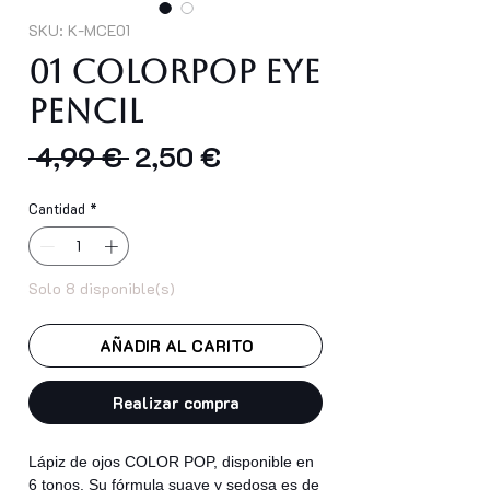
SKU: K-MCE01
01 COLORPOP EYE
PENCIL
Precio
Precio
 4,99 € 
2,50 €
de
Cantidad
*
oferta
Solo 8 disponible(s)
AÑADIR AL CARITO
Realizar compra
Lápiz de ojos COLOR POP, disponible en
6 tonos. Su fórmula suave y sedosa es de